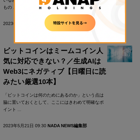
もの ...
2023年7月30日 07:30
NADA NEWS編集部
ビットコインはミームコイン人
気に対応できない？／生成AIは
Web3にネガティブ【日曜日に読
みたい厳選10本】
「ビットコインは何のためにあるのか」という点は
脇に置いておくとして、ここにはきわめて明確なポ
イント ...
2023年5月21日 09:30
NADA NEWS編集部