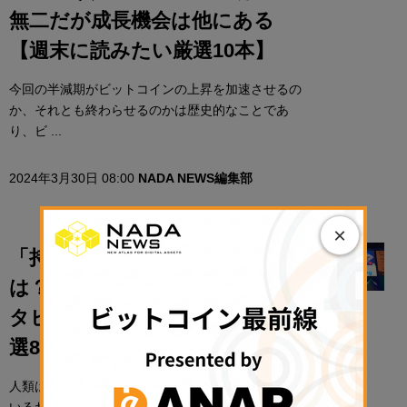
無二だが成長機会は他にある
【週末に読みたい厳選10本】
今回の半減期がビットコインの上昇を加速させるの
か、それとも終わらせるのかは歴史的なことであ
り、ビ ...
2024年3月30日 08:00
NADA NEWS編集部
×
「持続可能なPlay to Earn」と
は？／ワールドコインCEOイン
タビュー【日曜日に読みたい厳
選8本】
人類はデジタル・ゴールドを作ることには成功して
いるわけです。そして、我々が今作ろうとしている