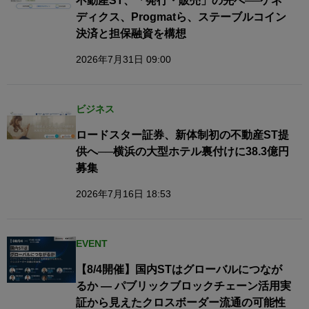
不動産ST、「発行・販売」の先へ──ケネ
ディクス、Progmatら、ステーブルコイン
決済と担保融資を構想
2026年7月31日 09:00
ビジネス
ロードスター証券、新体制初の不動産ST提
供へ──横浜の大型ホテル裏付けに38.3億円
募集
2026年7月16日 18:53
EVENT
【8/4開催】国内STはグローバルにつなが
るか — パブリックブロックチェーン活用実
証から見えたクロスボーダー流通の可能性