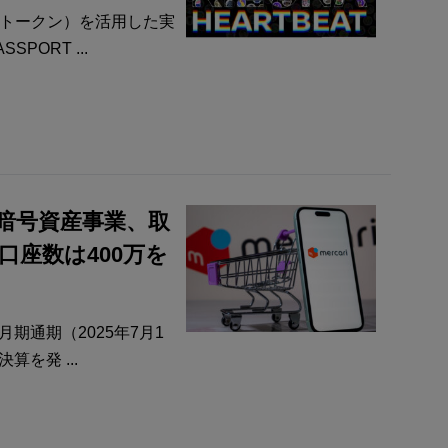
性トークン）を活用した実
PORT ...
暗号資産事業、取
─口座数は400万を
月期通期（2025年7月1
算を発 ...