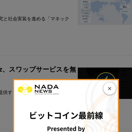
研究と社会実装を進める「マネック
ltz、スワップサービスを無
×
するBoltz（ボルツ）は8月4日、