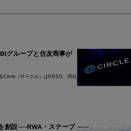
─SBIグループと住友商事が
ircle（サークル）は8月5日、同社
創設──RWA・ステーブ