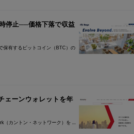
一時停止──価格下落で収益
で保有するビットコイン（BTC）の
ルチチェーンウォレットを年
ork（カントン・ネットワーク）を ...