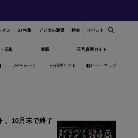
ックス
ST特集
デジタル通貨
特集
イベント
策・規制
連載
暗号資産ガイド
1%
Bitcoin
チャート
￥10,246,335
銘柄リスト
+
0.82%
Ethereum
ヒートマップ
￥302,010
+
2
ト、10月末で終了