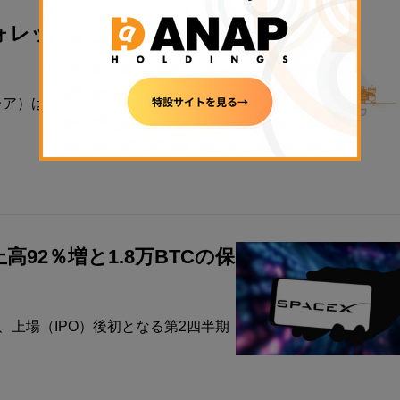
ウォレット発表──AIエージ
フレア）は8月4日、ステーブルコインの
高92％増と1.8万BTCの保
、上場（IPO）後初となる第2四半期