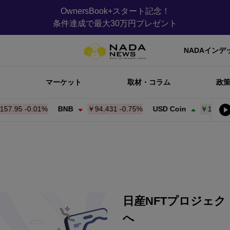
OwnersBook+スタート記念！
条件達成で最大30万円プレゼント
NADAインデ
マーケット
取材・コラム
政
5
-0.01%
BNB
￥94,431
-0.75%
USD Coin
￥158.09
+
0.0
日産NFTプロジェク
へ