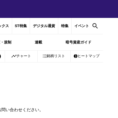
ックス
ST特集
デジタル通貨
特集
イベント
策・規制
連載
暗号資産ガイド
itcoin
チャート
￥10,358,717
-0.32%
銘柄リスト
Ethereum
ヒートマップ
￥306,118
-0.09%
お問い合わせください。