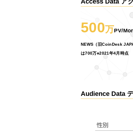
Access Data
500
万
PV/Mon
NEWS（旧CoinDesk 
は700万
※2021年4月時点
Audience Da