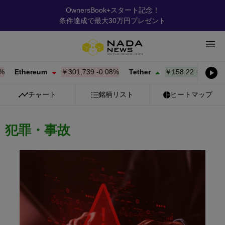
OwnersBook+スタート記念！
条件達成で最大30万円プレゼント
Ethereum
￥301,739
-0.08%
Tether
￥158.22
+
0.02%
BN
チャート
銘柄リスト
ヒートマップ
犯罪・事故