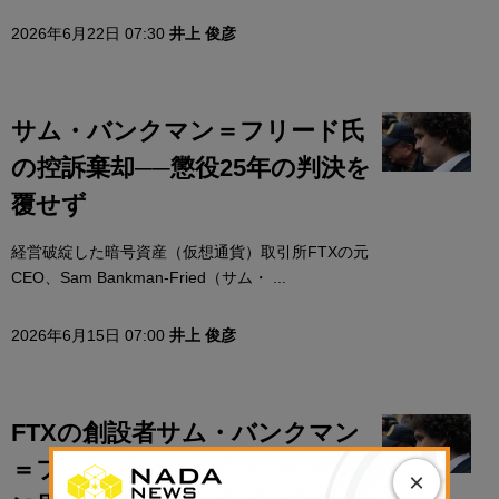
2026年6月22日 07:30
井上 俊彦
サム・バンクマン＝フリード氏
の控訴棄却──懲役25年の判決を
覆せず
経営破綻した暗号資産（仮想通貨）取引所FTXの元
CEO、Sam Bankman-Fried（サム・ ...
2026年6月15日 07:00
井上 俊彦
FTXの創設者サム・バンクマン
＝フリード氏、トランプ大統領
×