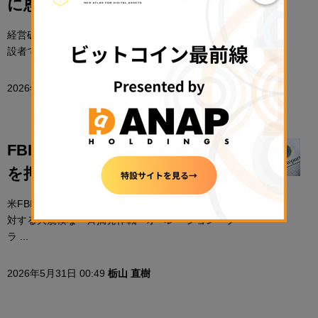
に恩赦を申請
経営破綻した暗号資産（仮想通貨）取引所FTXの創
設者で元最高経営責任者（CEO）のSam Ba ...
2026年6月9日 07:00
井上 俊彦
FBI、史上最高1.2兆円の暗号資産
を押収──国際詐欺拠点を摘発
米FBIが世界規模で展開される詐欺拠点と組織犯罪に
対する大規模な一斉摘発作戦「オペレーション・ブ
ラ ...
2026年5月31日 00:49
栃山 直樹