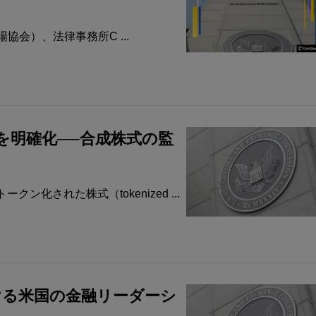
市場協会）、法律事務所C ...
を明確化──合成株式の監
ン化された株式（tokenized ...
おける米国の金融リーダーシ