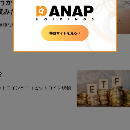
うかもしれない？／暗号
みたい厳選10本】
単純な戦略は、既存の米ドル資産を
？
ットコインETF（ビットコイン現物