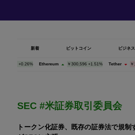
新着
ビットコイン
ビジネス
312
+
0.25%
Ethereum
￥300,561
+
1.49%
Tether
￥157.9
SEC #米証券取引委員会
トークン化証券、既存の証券法で規制