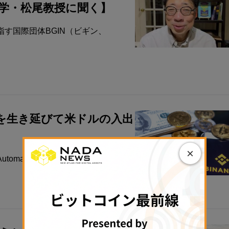
学・松尾教授に聞く】
す国際団体BGIN（ビギン、
0を生き延びて米ドルの入出
×
ed Clearing ...