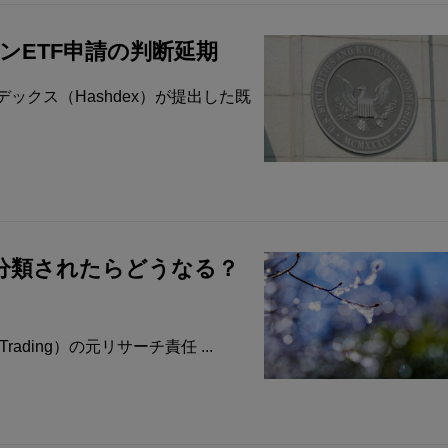
ンETF申請の判断延期
ックス（Hashdex）が提出した既
分類されたらどうなる？
rading）の元リサーチ責任 ...