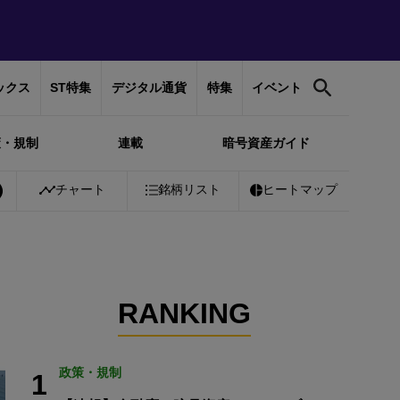
ックス
ST特集
デジタル通貨
特集
イベント
策・規制
連載
暗号資産ガイド
%
Bitcoin
チャート
￥10,195,312
銘柄リスト
+
0.25%
Ethereum
ヒートマップ
￥300,561
+
1
RANKING
政策・規制
1