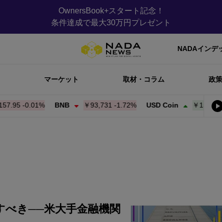
OwnersBook+スタート記念！
条件達成で最大30万円プレゼント
NADAインデ
マーケット
取材・コラム
政
5
-0.01%
BNB
￥93,727
-1.73%
USD Coin
￥158.09
+
0.01
すべき──米大手金融機関