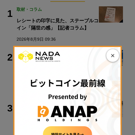
取材・コラム
1
レシートの印字に見た、ステーブルコ
イン「隔世の感」【記者コラム】
2026年8月9日 09:36
政策・規制
×
2
クラリティ法案、9月15日に審議入り
手続き採決可能に──米政府が日程公
表
2026年8月9日 11:28
政策・規制
3
【速報】金融庁、暗号資産・ステーブ
ルコイン課を新設
2026年8月5日 11:51