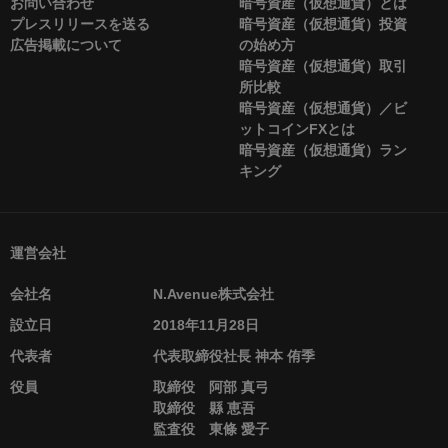
お問い合わせ
暗号資産（仮想通貨）とは
プレスリリースを送る
暗号資産（仮想通貨）投資
広告掲載について
の始め方
暗号資産（仮想通貨）取引
所比較
暗号資産（仮想通貨）／ビ
ットコインFXとは
暗号資産（仮想通貨）ラン
キング
運営会社
会社名
N.Avenue株式会社
設立日
2018年11月28日
代表者
代表取締役社長 神本 侑季
役員
取締役 阿部 真弓
取締役 縣 恵吾
監査役 東條 愛子