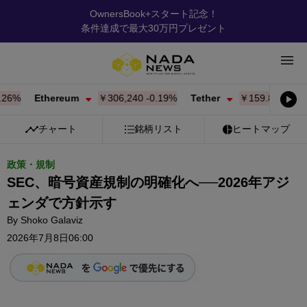
OwnersBook+スタート記念！
条件達成で最大30万円プレゼント
%
Ethereum
￥306,212
-0.20%
Tether
￥159.86
-0.01%
チャート
銘柄リスト
ヒートマップ
政策・規制
SEC、暗号資産規制の明確化へ──2026年アジ
ェンダで方針示す
By
Shoko Galaviz
2026年7月8日06:00