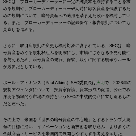
SECは、ブローカーディーラーに一定の純資本を維持することを求
める規則や、ブローカーディーラー破綻時に顧客資産を保護するた
めの規則について、暗号資産への適用を踏まえた改正を検討してい
る。また、ブローカーディーラーの記録保存・報告規則についても
見直しを進める。
さらに、取引所規則の変更も検討対象に含まれている。SECは、暗
号資産をめぐる規制枠組みを明確にし、市場にさらなる予見可能性
を与えるため、暗号資産の発行、保管、取引に関する明確なルール
が必要だとしている。
ポール・アトキンス（Paul Atkins）SEC委員長は
声明
で、2026年の
規制アジェンダについて、投資家保護、資本形成の促進、公正で秩
序ある効率的な市場の維持というSECの中核的使命に立ち返るもの
だと述べた。
その上で、米国を「世界の暗号資産の中心地」とするトランプ大統
領の目標に沿い、イノベーションと新技術を取り込み、より多くの
金融商品・サービスを米国内で展開しやすくする考えを示した。