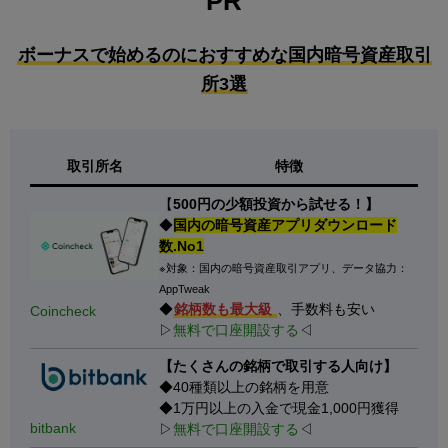
PR
ボーナスで始めるのにおすすめな国内暗号資産取引
所3選
取引所名
特徴
【
500円の少額投資から試せる！】
◆
国内の暗号資産アプリダウンロード
数.No1
※対象：国内の暗号資産取引アプリ、データ協力：
AppTweak
◆
銘柄数も最大級
、手数料も安い
Coincheck
▷
無料で口座開設する
◁
【たくさんの銘柄で取引する人向け】
◆40種類以上の銘柄を用意
◆1万円以上の入金で現金1,000円獲得
bitbank
▷
無料で口座開設する
◁