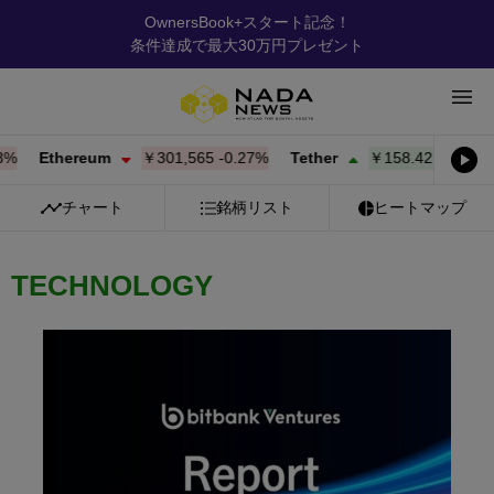
OwnersBook+スタート記念！
条件達成で最大30万円プレゼント
Ethereum
￥301,565
-0.27%
Tether
￥158.42
+
0.03%
B
チャート
銘柄リスト
ヒートマップ
TECHNOLOGY