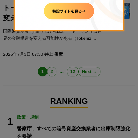
トークン化は世界の金融構造を
変える可能性がある＝IMF
国際通貨基金（IMF）は7月2日、「トークン化は世
界の金融構造を変える可能性がある（Tokeniz ...
2026年7月3日 07:30
井上 俊彦
…
1
2
12
Next →
RANKING
政策・規制
1
警察庁、すべての暗号資産交換業者に出庫制限強化
を要請