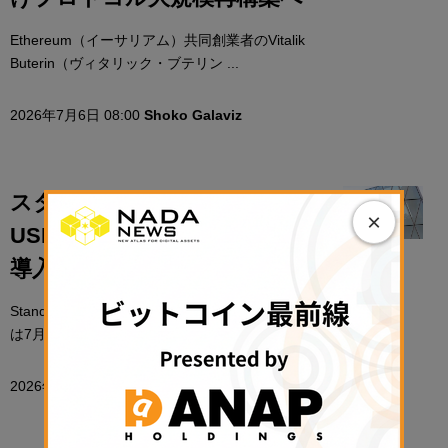
Ethereum（イーサリアム）共同創業者のVitalik
Buterin（ヴィタリック・ブテリン ...
2026年7月6日 08:00
Shoko Galaviz
スタンダードチャータード、
×
USDCの発行・償還を銀行業務に
導入
Standard Chartered（スタンダードチャータード）
は7月2日、機関投資家がUSDコイ ...
2026年7月3日 08:00
井上 俊彦