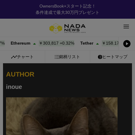
OwnersBook+スタート記念！
条件達成で最大30万円プレゼント
Ethereum
￥303,817
+
0.32%
Tether
￥158.17
+
0.00%
B
チャート
銘柄リスト
ヒートマップ
AUTHOR
inoue