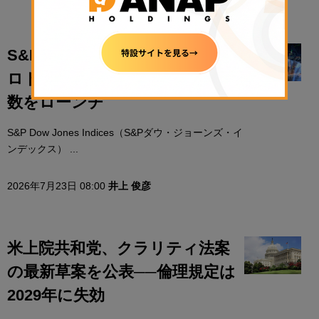
S&P Dow JonesとPantera、プ
ロトコル収益基準の暗号資産指
数をローンチ
S&P Dow Jones Indices（S&Pダウ・ジョーンズ・イ
ンデックス） ...
2026年7月23日 08:00
井上 俊彦
米上院共和党、クラリティ法案
の最新草案を公表──倫理規定は
2029年に失効