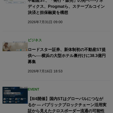
不動産ST、「発行・販売」の先へ──ケネ
ディクス、Progmatら、ステーブルコイン
決済と担保融資を構想
2026年7月31日 09:00
ビジネス
ロードスター証券、新体制初の不動産ST提
供へ──横浜の大型ホテル裏付けに38.3億円
募集
2026年7月16日 18:53
EVENT
【8/4開催】国内STはグローバルにつなが
るか — パブリックブロックチェーン活用実
証から見えたクロスボーダー流通の可能性