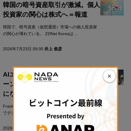
韓国の暗号資産取引が激減。個人
投資家の関心は株式へ＝報道
韓国で、暗号資産（仮想通貨）市場への個人投資家
の関心が薄れている。 ZDNet Koreaは ...
2026年7月23日 09:00
井上 俊彦
AIエージェントはブロックチェ
×
ーンの「キラーユースケース」
になる＝Franklin Templeton
Franklin Templeton（フランクリン・テンプルトン）
でデジタル資産・イノベーション責 ...
2026年7月23日 08:30
井上 俊彦