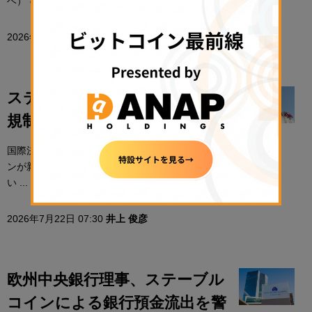
ベ）で、米ドル連動型ステーブルコイン「USDT ...
2026年7月22日 12:59
平木 昌宏
ステーブルコイン、各国の資本
規制を回避できる可能性＝BIS
国際決済銀行（BIS）はドルペッグ型ステーブルコイ
ンが新興国市場で資本規制の影響をほとんど受けな
い ...
2026年7月22日 07:30
井上 俊彦
欧州中央銀行理事、ステーブル
コインによる銀行預金流出を警