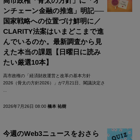
高市政権「骨太の方針」に「オ
ンチェーン金融の推進」明記──
国家戦略への位置づけ鮮明に／
CLARITY法案はいまどこまで進
んでいるのか。最新調査から見
えた本当の課題【日曜日に読み
たい厳選10本】
高市政権の「経済財政運営と改革の基本方針
2026（骨太の方針2026）」が7月21日、閣議決定さ
...
2026年7月26日 08:00
橋本 祐樹
今週のWeb3ニュースをおさら