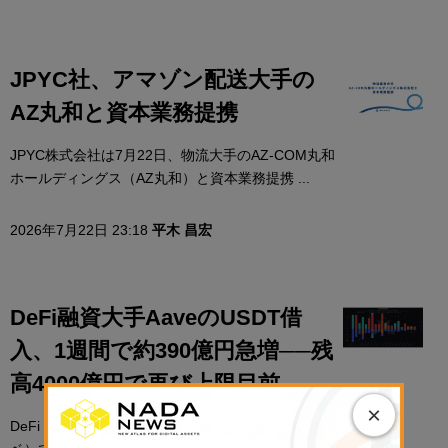
JPYC社、アマゾン配送大手の
AZ丸和と資本業務提携
JPYC株式会社は7月22日、物流大手のAZ-COM丸和
ホールディングス（AZ丸和）と資本業務提携 ...
2026年7月22日 23:18
平木 昌宏
DeFi融資大手AaveのUSDT借
入、1週間で約390億円急増──残
高4000億円で再び上限目前
×
DeFi（分散型金融）レンディング大手Aave（アー