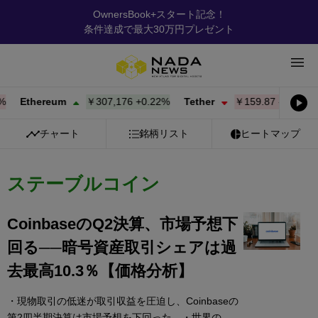
OwnersBook+スタート記念！
条件達成で最大30万円プレゼント
Ethereum
￥307,176
+
0.22%
Tether
￥159.87
-0.01%
BN
チャート
銘柄リスト
ヒートマップ
ステーブルコイン
CoinbaseのQ2決算、市場予想下
回る──暗号資産取引シェアは過
去最高10.3％【価格分析】
・現物取引の低迷が取引収益を圧迫し、Coinbaseの
第2四半期決算は市場予想を下回った。・世界の ...