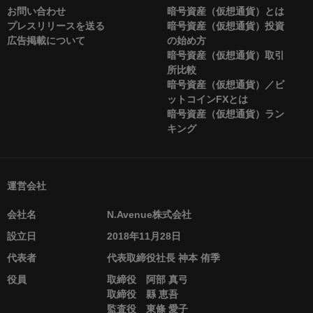
お問い合わせ
暗号資産（仮想通貨）とは
プレスリリースを送る
暗号資産（仮想通貨）投資
広告掲載について
の始め方
暗号資産（仮想通貨）取引
所比較
暗号資産（仮想通貨）／ビ
ットコインFXとは
暗号資産（仮想通貨）ラン
キング
運営会社
会社名
N.Avenue株式会社
設立日
2018年11月28日
代表者
代表取締役社長 神本 侑季
役員
取締役 阿部 真弓
取締役 縣 恵吾
監査役 東條 愛子