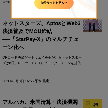
2026年5月10日 07:00
Ibrahim Ajibade
ネットスターズ、AptosとWeb3
決済普及でMOU締結
──「StarPay-X」のマルチチェ
ーン化へ
QRコード決済ゲートウェイを手がけるネットスター
ズは8日、レイヤー1（L1）ブロックチェーンを提供
...
2026年5月8日 16:55
平木 昌宏
アルパカ、米国清算・決済機関