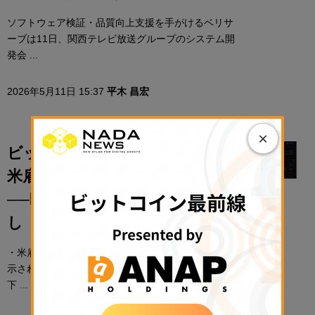
ソフトウェア検証・品質向上支援を手がけるベリサ
ーブは11日、関西テレビ放送グループのシステム開
発会 ...
2026年5月11日 15:37
平木 昌宏
×
ビットコイン一時8万ドル割れ、
米雇用統計の大幅上振れで逆風
──欧州勢はStrategy株を買い増
し【価格分析】
・米雇用統計で労働市場が予想以上に底堅いことが
示された後、ビットコイン（BTC）は一時8万ドルを
下 ...