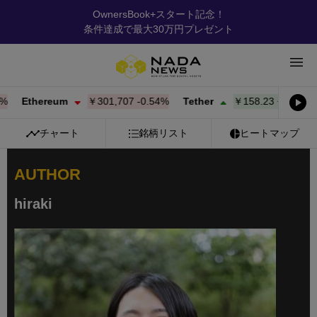
OwnersBook+スタート記念！
条件達成で最大30万円プレゼント
Ethereum
￥301,707
-0.54%
Tether
￥158.23
+
0.00%
BN
チャート
銘柄リスト
ヒートマップ
AUTHOR
hiraki