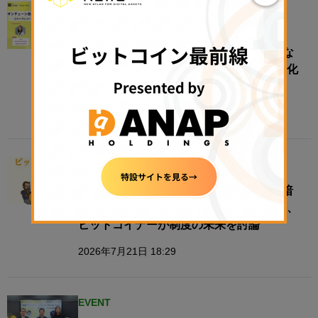
EVENT
【N.Avenue club 4期2回ラウンドテーブ
ル】オンチェーン金融はどこまで現実にな
ったのか──ステーブルコイン・トークン化
資産・金融インフラの現在地
2026年8月4日 11:12
EVENT
＜7月22日 イベント開催＞金商法時代の暗
号資産市場を考える──法改正成立を受け、
ビットコイナーが制度の未来を討論
2026年7月21日 18:29
EVENT