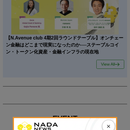
【N.Avenue club 4期2回ラウンドテーブル】オンチェー
ン金融はどこまで現実になったのか──ステーブルコイ
ン・トークン化資産・金融インフラの現在地
View All
EVENT
×