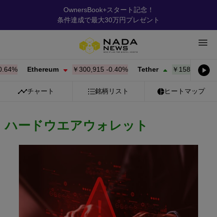
OwnersBook+スタート記念！
条件達成で最大30万円プレゼント
4%
Ethereum
￥300,915
-0.40%
Tether
￥158.40
+
0.01%
チャート
銘柄リスト
ヒートマップ
ハードウエアウォレット