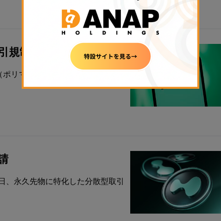
ー取引規制を強化
ket（ポリマーケット）は、インサイダー
申請
月20日、永久先物に特化した分散型取引