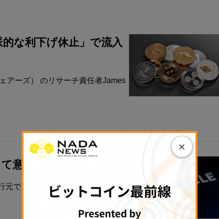
カ派的な利下げ休止」で流入
シェアーズ） のリサーチ責任者James
×
対して意見書を提出
元であるCircle（サークル）は、欧