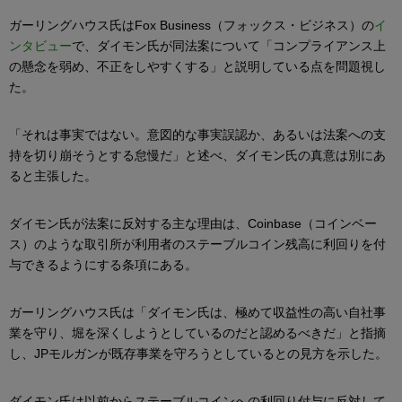
ガーリングハウス氏はFox Business（フォックス・ビジネス）の
イ
ンタビュー
で、ダイモン氏が同法案について「コンプライアンス上
の懸念を弱め、不正をしやすくする」と説明している点を問題視し
た。
「それは事実ではない。意図的な事実誤認か、あるいは法案への支
持を切り崩そうとする怠慢だ」と述べ、ダイモン氏の真意は別にあ
ると主張した。
ダイモン氏が法案に反対する主な理由は、Coinbase（コインベー
ス）のような取引所が利用者のステーブルコイン残高に利回りを付
与できるようにする条項にある。
ガーリングハウス氏は「ダイモン氏は、極めて収益性の高い自社事
業を守り、堀を深くしようとしているのだと認めるべきだ」と指摘
し、JPモルガンが既存事業を守ろうとしているとの見方を示した。
ダイモン氏は以前からステーブルコインへの利回り付与に反対して