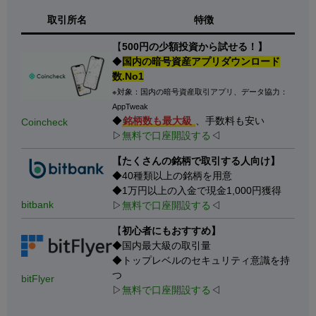
取引所名
特徴
【
500円の少額投資から試せる！】
◆
国内の暗号資産アプリダウンロード
数.No1
※対象：国内の暗号資産取引アプリ、データ協力：
AppTweak
◆
銘柄数も最大級
、手数料も安い
Coincheck
▷
無料で口座開設する
◁
【たくさんの銘柄で取引する人向け】
◆40種類以上の銘柄を用意
◆1万円以上の入金で現金1,000円獲得
bitbank
▷
無料で口座開設する
◁
【
初心者にもおすすめ】
◆国内最大級の取引量
◆トップレベルのセキュリティ意識を持
つ
bitFlyer
▷
無料で口座開設する
◁