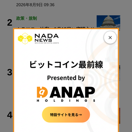
2026年8月9日 09:36
政策・規制
2
クラリティ法案、9月15日に審議入り
×
手続き採決可能に──米政府が日程公
表
2026年8月9日 11:28
政策・規制
3
【速報】金融庁、暗号資産・ステーブ
ルコイン課を新設
2026年8月5日 11:51
取材・コラム
4
【速報】金融庁、暗号資産・ステーブ
ルコイン課を新設／警察庁、すべての