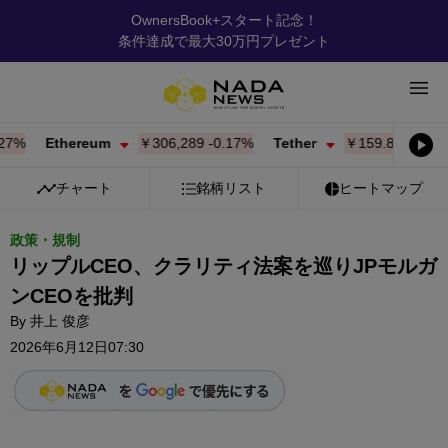
OwnersBook+スタート記念！
条件達成で最大30万円プレゼント
%
Ethereum
￥306,289
-0.17%
Tether
￥159.87
-0.01%
チャート
銘柄リスト
ヒートマップ
政策・規制
リップルCEO、クラリティ法案を巡りJPモルガ
ンCEOを批判
By
井上 俊彦
2026年6月12日07:30