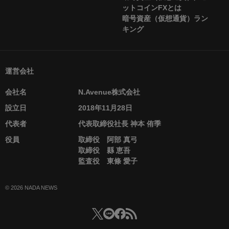
ットコインFXとは
暗号資産（仮想通貨）ラン
キング
運営会社
会社名
N.Avenue株式会社
設立日
2018年11月28日
代表者
代表取締役社長 神本 侑季
役員
取締役 阿部 真弓
取締役 縣 恵吾
監査役 東條 愛子
© 2026 NADA NEWS