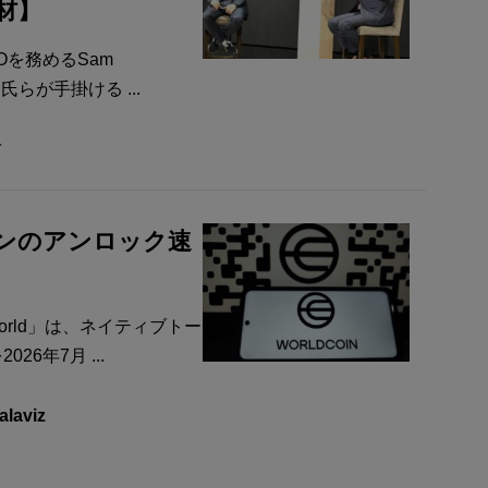
材】
EOを務めるSam
氏らが手掛ける ...
樹
ークンのアンロック速
orld」は、ネイティブトー
6年7月 ...
alaviz