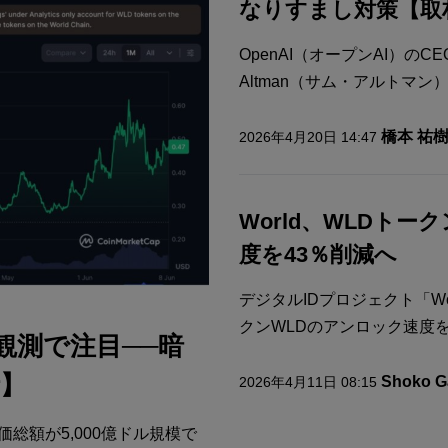
なりすまし対策【取
OpenAI（オープンAI）のC
Altman（サム・アルトマン）
橋本 祐
2026年4月20日 14:47
World、WLDト
度を43％削減へ
デジタルIDプロジェクト「W
クンWLDのアンロック速度を202
O観測で注目──暗
】
Shoko G
2026年4月11日 08:15
総額が5,000億ドル規模で