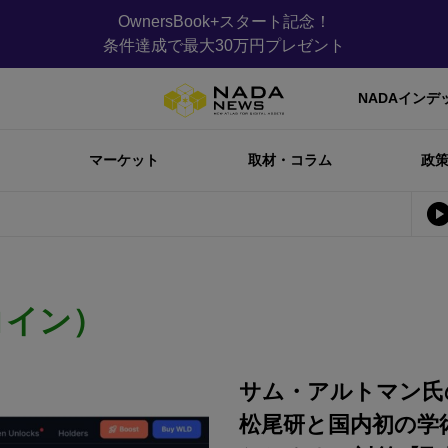
OwnersBook+スタート記念！
条件達成で最大30万円プレゼント
NADAインデ
マーケット
取材・コラム
政
コイン）
サム・アルトマン氏の
松尾研と国内初の学術