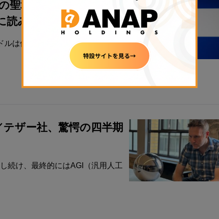
の聖地と捉えるビットコ
読みたい厳選10本】
ドルは他の国々にとっての希望の光
／テザー社、驚愕の四半期
向上し続け、最終的にはAGI（汎用人工