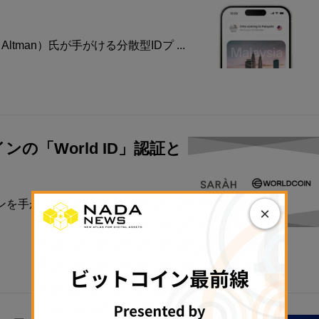
ltman）氏が手がける分散型IDプ ...
の「World ID」認証と
け、7月に「IVS Crypto THE
×