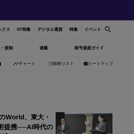
ックス
ST特集
デジタル通貨
特集
イベント
策・規制
連載
暗号資産ガイド
チャート
銘柄リスト
ヒートマップ
World、東大・
提携──AI時代の