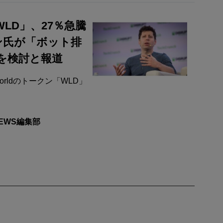
WLD」、27％急騰
ン氏が「ボット排
Sを検討と報道
● Worldのトークン「WLD」
NEWS編集部