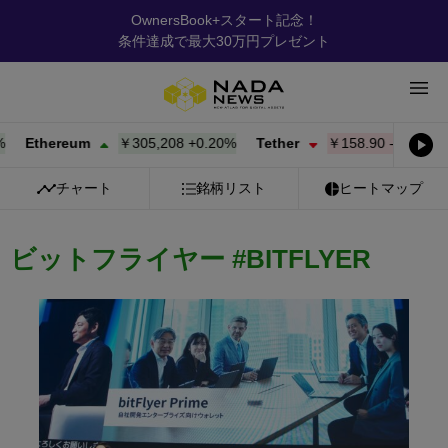
OwnersBook+スタート記念！
条件達成で最大30万円プレゼント
thereum
￥305,208
+
0.20%
Tether
￥158.90
-0.01%
BNB
チャート
銘柄リスト
ヒートマップ
ビットフライヤー #BITFLYER