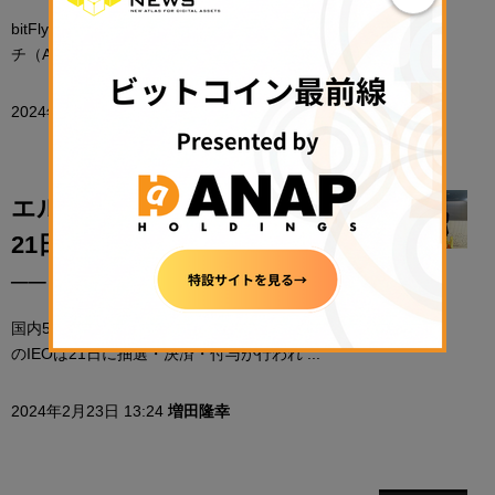
bitFlyerは2月26日より、販売所において「アバラン
チ（AVAX）」「ザ・グラフ（GRT）」 ...
2024年2月26日 19:58
NADA NEWS編集部
エルフトークンのIEO、付与が
21日予定から延期され22日実施
──ロックアップ契約を締結
国内5例目となる「エルフトークン（ELF Token）」
のIEOは21日に抽選・決済・付与が行われ ...
2024年2月23日 13:24
増田隆幸