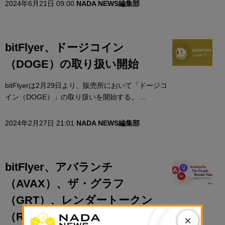
2024年6月21日 09:00
NADA NEWS編集部
bitFlyer、ドージコイン
（DOGE）の取り扱い開始
bitFlyerは2月29日より、販売所において「ドージコ
イン（DOGE）」の取り扱いを開始する。 ...
2024年2月27日 21:01
NADA NEWS編集部
bitFlyer、アバランチ
（AVAX）、ザ・グラフ
（GRT）、レンダートークン
（RNDR）の取り扱い開始
×