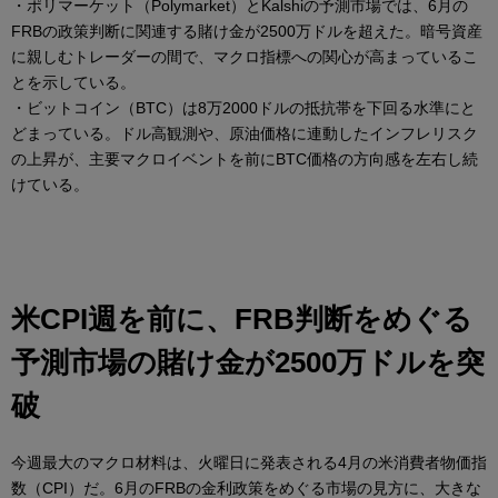
・ポリマーケット（Polymarket）とKalshiの予測市場では、6月の
FRBの政策判断に関連する賭け金が2500万ドルを超えた。暗号資産
に親しむトレーダーの間で、マクロ指標への関心が高まっているこ
とを示している。
・ビットコイン（BTC）は8万2000ドルの抵抗帯を下回る水準にと
どまっている。ドル高観測や、原油価格に連動したインフレリスク
の上昇が、主要マクロイベントを前にBTC価格の方向感を左右し続
けている。
米CPI週を前に、FRB判断をめぐる
予測市場の賭け金が2500万ドルを突
破
今週最大のマクロ材料は、火曜日に発表される4月の米消費者物価指
数（CPI）だ。6月のFRBの金利政策をめぐる市場の見方に、大きな