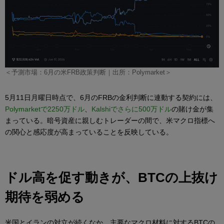
＜予測市場：6月の米FRB政策判断｜出所：Polymarket＞
5月11日月曜日時点で、6月のFRBの金利判断に連動する契約には、
Polymarketで2250万ドル
、
Kalshiでさらに500万ドル
の賭け金が集
まっている。暗号資産に親しむトレーダーの間で、米マクロ指標へ
の関心と感応度が高まっていることを反映している。
ドル高を促す動きが、BTCの上抜け
期待を弱める
米国とイランの対立が続くなか、主要なマクロ材料に対するBTCの