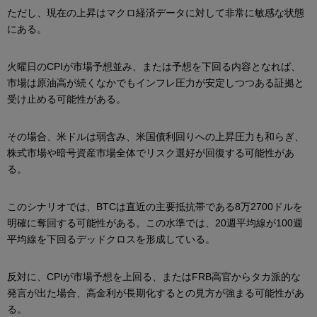
ただし、現在の上昇はマクロ経済データに対して非常に敏感な状態
にある。
火曜日のCPIが市場予想並み、または予想を下回る内容となれば、
市場は原油高が続くなかでもインフレ圧力が安定しつつある証拠と
受け止める可能性がある。
その場合、米ドルは弱含み、米国債利回りへの上昇圧力も和らぎ、
株式市場や暗号資産市場全体でリスク選好が回復する可能性があ
る。
このシナリオでは、BTCは直近の主要抵抗帯である8万2700ドルを
明確に奪回する可能性がある。この水準では、20週平均線が100週
平均線を下回るデッドクロスを形成している。
反対に、CPIが市場予想を上回る、またはFRB高官からタカ派的な
発言が出た場合、高金利が長期化するとの見方が強まる可能性があ
る。