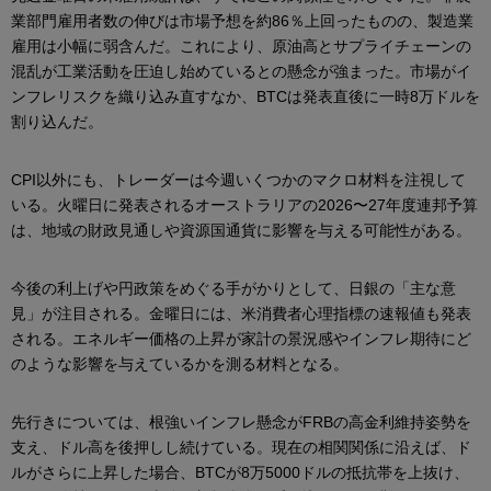
業部門雇用者数の伸びは市場予想を約86％上回ったものの、製造業
雇用は小幅に弱含んだ。これにより、原油高とサプライチェーンの
混乱が工業活動を圧迫し始めているとの懸念が強まった。市場がイ
ンフレリスクを織り込み直すなか、BTCは発表直後に一時8万ドルを
割り込んだ。
CPI以外にも、トレーダーは今週いくつかのマクロ材料を注視して
いる。火曜日に発表されるオーストラリアの2026〜27年度連邦予算
は、地域の財政見通しや資源国通貨に影響を与える可能性がある。
今後の利上げや円政策をめぐる手がかりとして、日銀の「主な意
見」が注目される。金曜日には、米消費者心理指標の速報値も発表
される。エネルギー価格の上昇が家計の景況感やインフレ期待にど
のような影響を与えているかを測る材料となる。
先行きについては、根強いインフレ懸念がFRBの高金利維持姿勢を
支え、ドル高を後押しし続けている。現在の相関関係に沿えば、ド
ルがさらに上昇した場合、BTCが8万5000ドルの抵抗帯を上抜け、