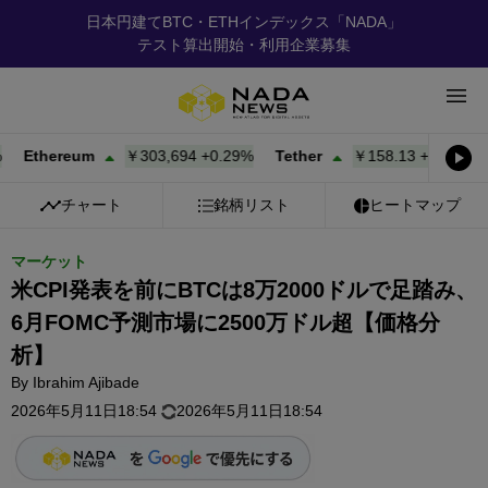
日本円建てBTC・ETHインデックス「NADA」
テスト算出開始・利用企業募集
thereum
￥303,694
+
0.29%
Tether
￥158.13
+
0.00%
BNB
チャート
銘柄リスト
ヒートマップ
マーケット
米CPI発表を前にBTCは8万2000ドルで足踏み、
6月FOMC予測市場に2500万ドル超【価格分
析】
By
Ibrahim Ajibade
2026年5月11日18:54
2026年5月11日18:54