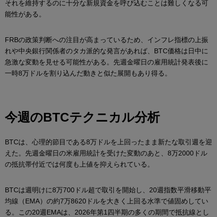
それを維持するのに十分な新規資金を呼び込むことは難しくなる可
能性がある。
FRBの政策判断への注目が高まっているため、インフレ指標の上振
れや中央銀行関係者のタカ派的な発言があれば、BTC価格は日中に
急激な変動を見せる可能性がある。先週金曜日の雇用統計発表後に
一時8万ドルを割り込んだ動きと似た展開もあり得る。
今週のBTCテクニカル分析
BTCは、心理的節目である8万ドルを上回ったまま新たな取引週を迎
えた。先週金曜日の米雇用統計を受けた変動のあと、8万2000ドル
の抵抗帯付近では何度も上値を抑えられている。
BTCは週明けに8万700ドル超で取引を開始し、20週指数平滑移動平
均線（EMA）の約7万8620ドルを大きく上回る水準で値固めしてい
る。この20週EMAは、2026年第1四半期の多くの期間で抵抗線とし