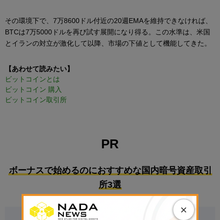
その環境下で、7万8600ドル付近の20週EMAを維持できなければ、
BTCは7万5000ドルを再び試す展開になり得る。この水準は、米国
とイランの対立が激化して以降、市場の下値として機能してきた。
【あわせて読みたい】
ビットコインとは
ビットコイン 購入
ビットコイン取引所
PR
ボーナスで始めるのにおすすめな国内暗号資産取引
所3選
×