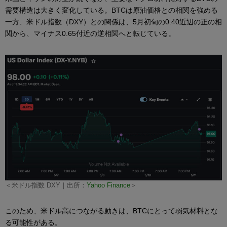
需要構造は大きく変化している。BTCは原油価格との相関を強める
一方、米ドル指数（DXY）との関係は、5月初旬の0.40近辺の正の相
関から、マイナス0.65付近の逆相関へと転じている。
＜米ドル指数 DXY｜出所：
Yahoo Finance
＞
このため、米ドル高につながる動きは、BTCにとって弱気材料とな
る可能性がある。