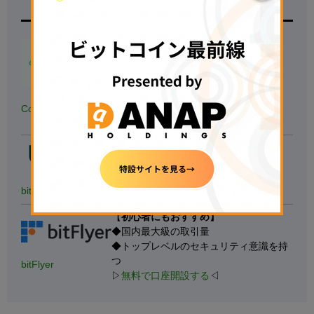
取引所名
特徴
【
500円の少額投資から試せる！】
◆
国内の暗号資産アプリダウンロード
数.No1
※対象：国内の暗号資産取引アプリ、データ協力：
AppTweak
◆
銘柄数も最大級
、手数料も安い
Coincheck
▷
無料で口座開設する
◁
【たくさんの銘柄で取引する人向け】
◆40種類以上の銘柄を用意
◆1万円以上の入金で現金1,000円獲得
bitbank
▷
無料で口座開設する
◁
【
初心者にもおすすめ】
◆国内最大級の取引量
◆トップレベルのセキュリティ意識を持
つ
bitFlyer
▷
無料で口座開設する
◁