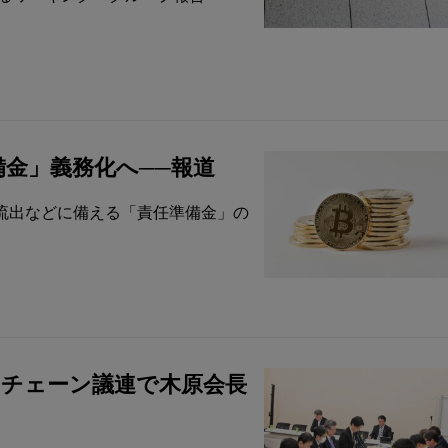
金」義務化へ──報道
流出などに備える「責任準備金」の
クチェーン議連で木原会長