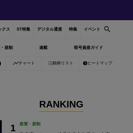
ックス
ST特集
デジタル通貨
特集
イベント
策・規制
連載
暗号資産ガイド
1%
Bitcoin
チャート
￥10,168,026
銘柄リスト
-0.58%
Ethereum
ヒートマップ
￥300,899
-0.
RANKING
政策・規制
1