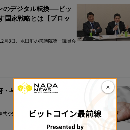
ンのデジタル転換──ビッ
指す国家戦略とは【ブロッ
12月8日、永田町の衆議院第一議員会
×
府・与党が調整入る──日経
株式や投資信託と同様に一律20％の