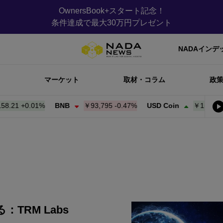
OwnersBook+スタート記念！
条件達成で最大30万円プレゼント
NADAインデ
マーケット
取材・コラム
政
1
+
0.01%
BNB
￥93,795
-0.47%
USD Coin
￥158.32
+
0.0
TRM Labs