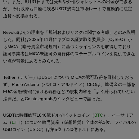
い。また、8月31日までは売却や外部ウォレットへの出金ができる
が、それ以降も口座に残るUSDT残高は市場レートで自動的に法定
通貨へ変換される。
Revolutはその理由を「規制およびリスクに関する考慮」とのみ説明
した。同社は2025年11月にキプロス証券取引委員会（CySEC）か
らMiCA（暗号資産市場規制）に基づくライセンスを取得しており、
認可事業者はMiCA未認可の発行体のステーブルコインを提供できな
い点が背景にあるとみられる。
Tether（テザー）はUSDTについてMiCAの認可取得を目指しておら
ず、Paolo Ardoino（パオロ・アルドイノ）CEOは、準備金の一部を
EUの金融機関に預ける義務などの規制内容を「よく練られていない
法律だ」とCointelegraphのインタビューで語った。
USDTは時価総額1840億ドルでビットコイン（
BTC
）、イーサリア
ム（
ETH
）についで暗号資産（仮想通貨）全体の第3位、ライバルの
USDコイン（USDC）は第5位（730億ドル）にある。