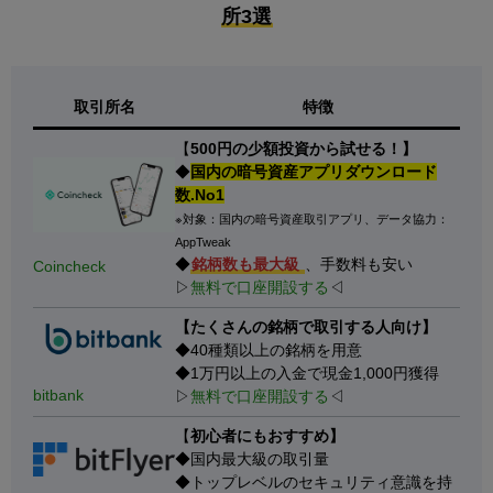
所3選
取引所名
特徴
【
500円の少額投資から試せる！】
◆
国内の暗号資産アプリダウンロード
数.No1
※対象：国内の暗号資産取引アプリ、データ協力：
AppTweak
◆
銘柄数も最大級
、手数料も安い
Coincheck
▷
無料で口座開設する
◁
【たくさんの銘柄で取引する人向け】
◆40種類以上の銘柄を用意
◆1万円以上の入金で現金1,000円獲得
bitbank
▷
無料で口座開設する
◁
【
初心者にもおすすめ】
◆国内最大級の取引量
◆トップレベルのセキュリティ意識を持