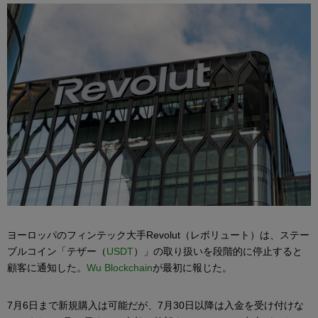
ヨーロッパのフィンテック大手Revolut（レボリュート）は、ステー
ブルコイン「テザー（
USDT
）」の取り扱いを段階的に停止すると
顧客に通知した。
Wu Blockchain
が最初に報じた。
7月6日まで新規購入は可能だが、7月30日以降は入金を受け付けな