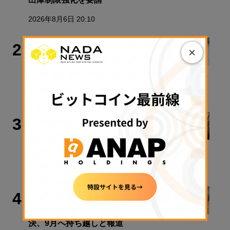
2026年8月6日 20:10
政策・規制
2
×
金融庁、暗号資産新課のトップに安富
氏
2026年8月7日 17:26
取材・コラム
3
【入門解説】ビットコインの法律が変
わる、税金も変わる
2026年8月7日 14:15
政策・規制
4
暗号資産「クラリティ法」の米上院採
決、9月へ持ち越しと報道