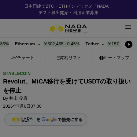
日本円建てBTC・ETHインデックス「NADA」
テスト算出開始・利用企業募集
%
Ethereum
￥302,465
+
0.45%
Tether
￥157.92
+
0.01%
チャート
銘柄リスト
ヒートマップ
STABLECOIN
Revolut、MiCA移行を受けてUSDTの取り扱い
を停止
By
井上 俊彦
2026年7月6日07:30