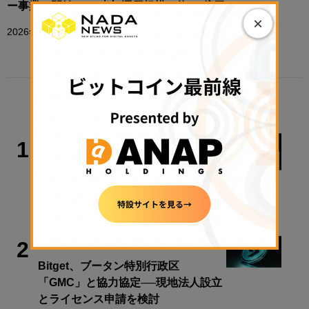
ー事業」開始へ──当初運用規模は約7.2億円
×
2026年6月4日 12:24
TRENDING
政策・規制
1
警察庁、すべての暗号資産交換業者に
出庫制限強化を要請
2026年8月6日 20:10
ビジネス
2
Bitget、ブータン特別行政区
「GMC」と協力協定──現地法人設立
とライセンス申請を検討