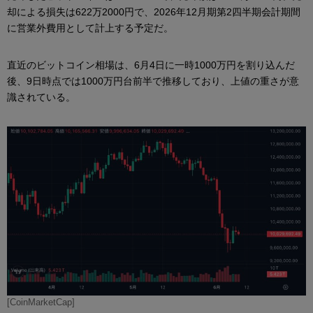
却による損失は622万2000円で、2026年12月期第2四半期会計期間
に営業外費用として計上する予定だ。
直近のビットコイン相場は、6月4日に一時1000万円を割り込んだ
後、9日時点では1000万円台前半で推移しており、上値の重さが意
識されている。
[CoinMarketCap]