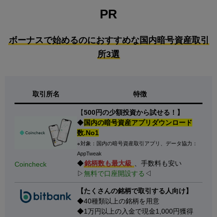
PR
ボーナスで始めるのにおすすめな国内暗号資産取引
所3選
取引所名
特徴
【
500円の少額投資から試せる！】
◆
国内の暗号資産アプリダウンロード
数.No1
※対象：国内の暗号資産取引アプリ、データ協力：
AppTweak
◆
銘柄数も最大級
、手数料も安い
Coincheck
▷
無料で口座開設する
◁
【たくさんの銘柄で取引する人向け】
◆40種類以上の銘柄を用意
◆1万円以上の入金で現金1,000円獲得