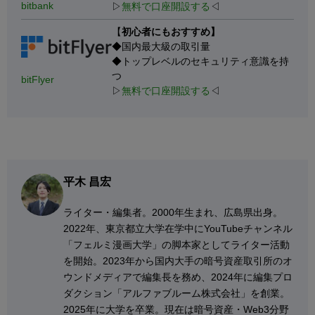
bitbank
▷
無料で口座開設する
◁
【
初心者にもおすすめ】
◆国内最大級の取引量
◆トップレベルのセキュリティ意識を持
つ
bitFlyer
▷
無料で口座開設する
◁
平木 昌宏
ライター・編集者。2000年生まれ、広島県出身。
2022年、東京都立大学在学中にYouTubeチャンネル
「フェルミ漫画大学」の脚本家としてライター活動
を開始。2023年から国内大手の暗号資産取引所のオ
ウンドメディアで編集長を務め、2024年に編集プロ
ダクション「アルファブルーム株式会社」を創業。
2025年に大学を卒業。現在は暗号資産・Web3分野