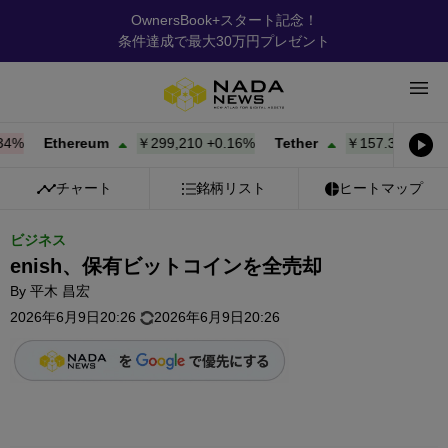
OwnersBook+スタート記念！
条件達成で最大30万円プレゼント
%
Ethereum
￥299,210
+
0.16%
Tether
￥157.31
+
0.02%
チャート
銘柄リスト
ヒートマップ
ビジネス
enish、保有ビットコインを全売却
By
平木 昌宏
2026年6月9日20:26
2026年6月9日20:26