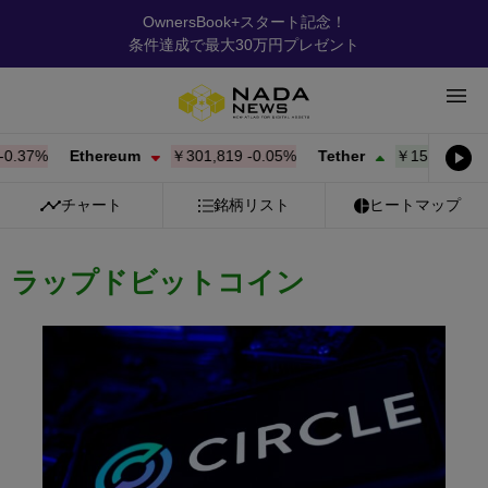
OwnersBook+スタート記念！
条件達成で最大30万円プレゼント
37%
Ethereum
￥301,819
-0.05%
Tether
￥158.22
+
0.01
チャート
銘柄リスト
ヒートマップ
ラップドビットコイン