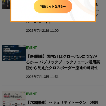
“地域”をオンチェーン化すると何が変わる
のか──地方創生は、リアルな経済圏接続へ​
【N.Avenue club 3期11回ラウンドテーブ
ル・レポート】
2026年7月21日 11:00
EVENT
【8/4開催】国内STはグローバルにつなが
るか — パブリックブロックチェーン活用実
証から見えたクロスボーダー流通の可能性
2026年7月13日 11:51
EVENT
【7/30開催】セキュリティトークン、税制