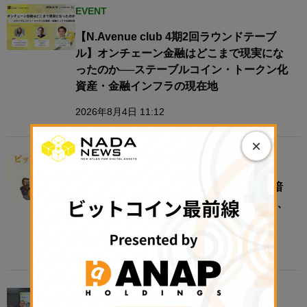
EVENT
【N.Avenue club 4期2回ラウンドテーブ
ル】オンチェーン金融はどこまで現実にな
ったのか──ステーブルコイン・トークン化
資産・金融インフラの現在地
2026年8月4日 11:12
×
EVENT
＜7月22日 イベント開催＞金商法時代の暗
号資産市場を考える──法改正成立を受け、
ビットコイナーが制度の未来を討論
2026年7月21日 18:29
EVENT