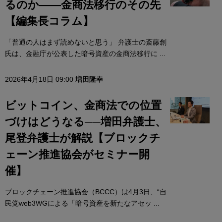
るのか——金商法移行のその先
【編集長コラム】
「普通の人はまず読めないと思う」 弁護士の斎藤創
氏は、金融庁が公表した暗号資産の金商法移行に ...
2026年4月18日 09:00
増田隆幸
ビットコイン、金商法での位置
づけはどうなる──増田弁護士、
尾登弁護士が解説【ブロックチ
ェーン推進協会がセミナー開
催】
ブロックチェーン推進協会（BCCC）は4月3日、“自
民党web3WGによる「暗号資産を新たなアセッ ...