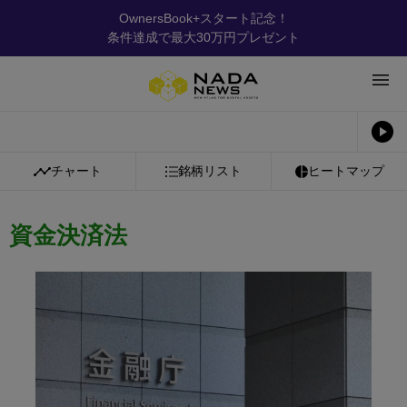
OwnersBook+スタート記念！
条件達成で最大30万円プレゼント
チャート
銘柄リスト
ヒートマップ
資金決済法