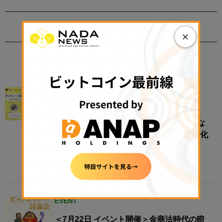
×
EVENT
EVENT
【N.Avenue club 4期2回ラウンドテーブ
ル】オンチェーン金融はどこまで現実にな
ったのか──ステーブルコイン・トークン化
資産・金融インフラの現在地
2026年8月4日 11:12
EVENT
＜7月22日 イベント開催＞金商法時代の暗