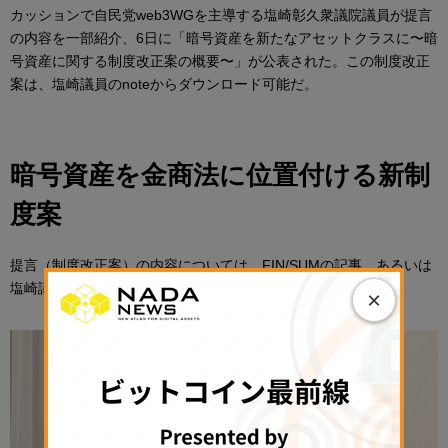
カッションで自民党web3WGを主導する塩崎彰久衆議院議員が提言
の内容を一部紹介、6日に「暗号資産を新たなアセットクラスに〜暗
号資産に関する制度改正案の概要〜」が公表された。この制度改正
案は、塩崎議員のnoteからダウンロード可能だ。
暗号資産を金商法に位置付ける新制
度案
提言（制度改正案）の内容については、FIN/SUMの記事、あるいは
塩崎議員のイベント登壇記事などでお伝えしている。
×