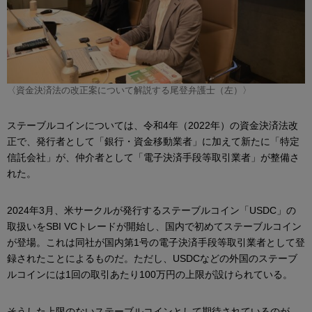
〈資金決済法の改正案について解説する尾登弁護士（左）〉
ステーブルコインについては、令和4年（2022年）の資金決済法改
正で、発行者として「銀行・資金移動業者」に加えて新たに「特定
信託会社」が、仲介者として「電子決済手段等取引業者」が整備さ
れた。
2024年3月、米サークルが発行するステーブルコイン「USDC」の
取扱いをSBI VCトレードが開始し、国内で初めてステーブルコイン
が登場。これは同社が国内第1号の電子決済手段等取引業者として登
録されたことによるものだ。ただし、USDCなどの外国のステーブ
ルコインには1回の取引あたり100万円の上限が設けられている。
そうした上限のないステーブルコインとして期待されているのが、