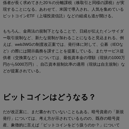
係者が長く求めてきた20％の分離課税（株取引と同様の課税）が実
現することになる。あわせて、米国で導入され、人気を集めている
ビットコインETF（上場投資信託）などの組成も道が開ける。
もちろん、金商法の規制下となることで、日経が伝えたインサイダ
ー取引規制など、新たな規制が加わることになると見込まれる。例
えば、web3WGの制度改正案では、発行体に対して、公募（IEOな
ど）の際には開示義務を課すことを提案している。またサービス提
供者（交換業など）については、最低資本金の増額（現状の1000万
円から5000万円）、自己資本規制比率の適用（現状は自主規制）な
どが提案されている。
ビットコインはどうなる？
だが改正案に、まだ書かれていないこともある。暗号資産の「新規
発行」については、考え方が示されているものの、既存の暗号資
産、象徴的に言えば「ビットコインをどう扱うのか？」について