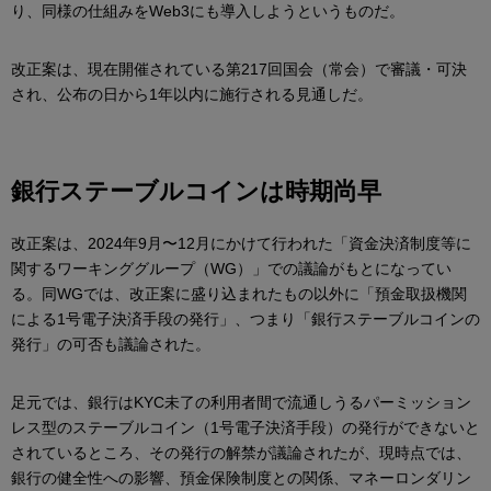
り、同様の仕組みをWeb3にも導入しようというものだ。
改正案は、現在開催されている第217回国会（常会）で審議・可決
され、公布の日から1年以内に施行される見通しだ。
銀行ステーブルコインは時期尚早
改正案は、2024年9月〜12月にかけて行われた「資金決済制度等に
関するワーキンググループ（WG）」での議論がもとになってい
る。同WGでは、改正案に盛り込まれたもの以外に「預金取扱機関
による1号電子決済手段の発行」、つまり「銀行ステーブルコインの
発行」の可否も議論された。
足元では、銀行はKYC未了の利用者間で流通しうるパーミッション
レス型のステーブルコイン（1号電子決済手段）の発行ができないと
されているところ、その発行の解禁が議論されたが、現時点では、
銀行の健全性への影響、預金保険制度との関係、マネーロンダリン