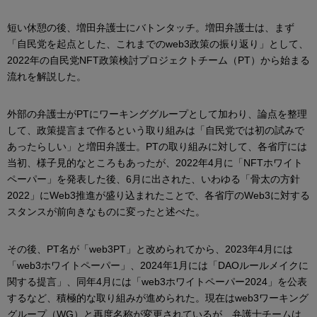
短い休憩の後、増田弁護士にバトンタッチ。増田弁護士は、まず
「自民党を起点とした、これまでのweb3政策の振り返り」として、
2022年の自民党NFT政策検討プロジェクトチーム（PT）から始まる
流れを解説した。
外部の弁護士がPTにワーキンググループとして加わり、論点を整理
して、政策提言まで作るという取り組みは「自民党では初の試みで
あったらしい」と増田弁護士。PTの取り組みに対して、各省庁には
当初、様子見的なところもあったが、2022年4月に「NFTホワイト
ペーパー」を発表した後、6月に出された、いわゆる「骨太の方針
2022」にWeb3推進が盛り込まれたことで、各省庁のWeb3に対する
スタンスが前向きなものに変ったと述べた。
その後、PT名が「web3PT」と改められてから、2023年4月には
「web3ホワイトペーパー」、2024年1月には「DAOルールメイクに
関する提言」、同年4月には「web3ホワイトペーパー2024」を公表
するなど、積極的な取り組みが進められた。現在はweb3ワーキング
グループ（WG）と再度名称が変更されているが、弁護士チームは