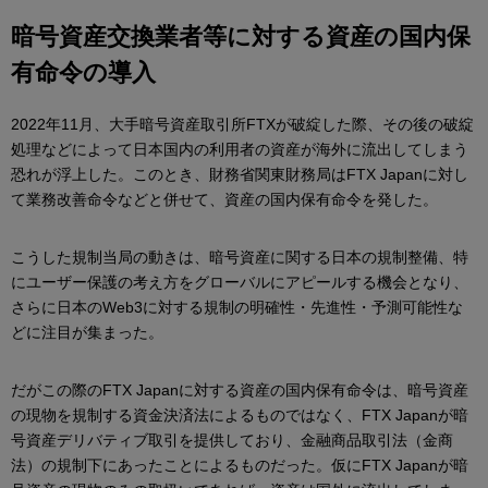
暗号資産交換業者等に対する資産の国内保
有命令の導入
2022年11月、大手暗号資産取引所FTXが破綻した際、その後の破綻
処理などによって日本国内の利用者の資産が海外に流出してしまう
恐れが浮上した。このとき、財務省関東財務局はFTX Japanに対し
て業務改善命令などと併せて、資産の国内保有命令を発した。
こうした規制当局の動きは、暗号資産に関する日本の規制整備、特
にユーザー保護の考え方をグローバルにアピールする機会となり、
さらに日本のWeb3に対する規制の明確性・先進性・予測可能性な
どに注目が集まった。
だがこの際のFTX Japanに対する資産の国内保有命令は、暗号資産
の現物を規制する資金決済法によるものではなく、FTX Japanが暗
号資産デリバティブ取引を提供しており、金融商品取引法（金商
法）の規制下にあったことによるものだった。仮にFTX Japanが暗