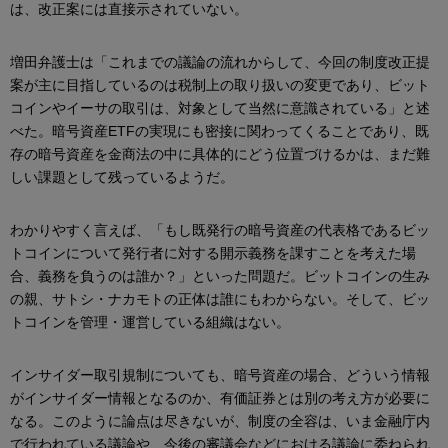
は、改正案には直接示されていない。
増田弁護士は「これまでの議論の流れからして、今回の制度改正提
案が主に目指しているのは税制上の取り扱いの変更であり、ビット
コインやイーサの取引は、対象として当然に意識されている」と述
べた。暗号資産ETFの実現にも密接に関わってくることであり、既
存の暗号資産を金商法の中に具体的にどう位置づけるかは、まだ難
しい課題として残っているようだ。
わかりやすく言えば、「もし既発行の暗号資産の代表格であるビッ
トコインについて発行者に対する開示義務を課すことを考えた場
合、義務を負うのは誰か？」といった問題だ。ビットコインの生み
の親、サトシ・ナカモトの正体は誰にもわからない。そして、ビッ
トコインを管理・運営している組織はない。
インサイダー取引規制についても、暗号資産の場合、どういう情報
がインサイダー情報となるのか、有価証券とは別の考え方が必要に
なる。このように論点は尽きないが、制度の全容は、いま金融庁内
で行われている議論や、今後の審議会などにおける議論に委ねられ