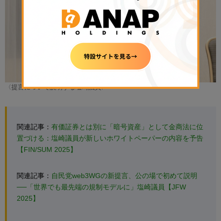
〈提言について説明する塩崎議員〉
関連記事：
有価証券とは別に「暗号資産」として金商法に位
置づける：塩崎議員が新しいホワイトペーパーの内容を予告
【FIN/SUM 2025】
関連記事：
自民党web3WGの新提言、公の場で初めて説明
──「世界でも最先端の規制モデルに」塩崎議員【JFW
2025】