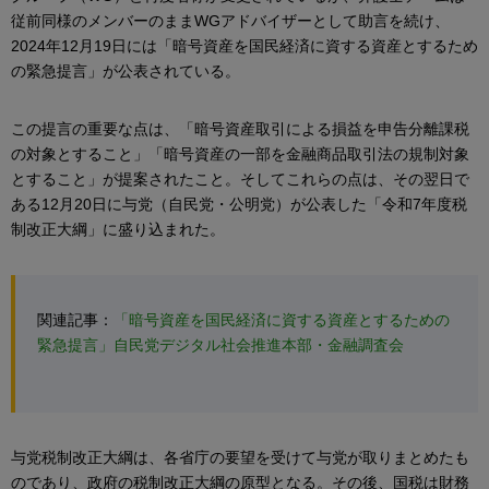
従前同様のメンバーのままWGアドバイザーとして助言を続け、
2024年12月19日には「暗号資産を国民経済に資する資産とするため
の緊急提言」が公表されている。
この提言の重要な点は、「暗号資産取引による損益を申告分離課税
の対象とすること」「暗号資産の一部を金融商品取引法の規制対象
とすること」が提案されたこと。そしてこれらの点は、その翌日で
ある12月20日に与党（自民党・公明党）が公表した「令和7年度税
制改正大綱」に盛り込まれた。
関連記事：
「暗号資産を国民経済に資する資産とするための
緊急提言」自民党デジタル社会推進本部・金融調査会
与党税制改正大綱は、各省庁の要望を受けて与党が取りまとめたも
のであり、政府の税制改正大綱の原型となる。その後、国税は財務