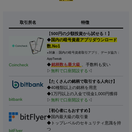
取引所名
特徴
【
500円の少額投資から試せる！】
◆
国内の暗号資産アプリダウンロード
数.No1
※対象：国内の暗号資産取引アプリ、データ協力：
AppTweak
◆
銘柄数も最大級
、手数料も安い
Coincheck
▷
無料で口座開設する
◁
【たくさんの銘柄で取引する人向け】
◆40種類以上の銘柄を用意
◆1万円以上の入金で現金1,000円獲得
bitbank
▷
無料で口座開設する
◁
【
初心者にもおすすめ】
◆国内最大級の取引量
◆トップレベルのセキュリティ意識を持
つ
bitFlyer