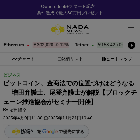
OwnersBook+スタート記念！
条件達成で最大30万円プレゼント
reum
￥302,020
-0.12%
Tether
￥158.42
+
0.03%
BNB
チャート
銘柄リスト
ヒートマップ
ビジネス
ビットコイン、金商法での位置づけはどうなる
──増田弁護士、尾登弁護士が解説【ブロックチ
ェーン推進協会がセミナー開催】
By
増田隆幸
2025年4月9日11:30
2025年11月21日19:46