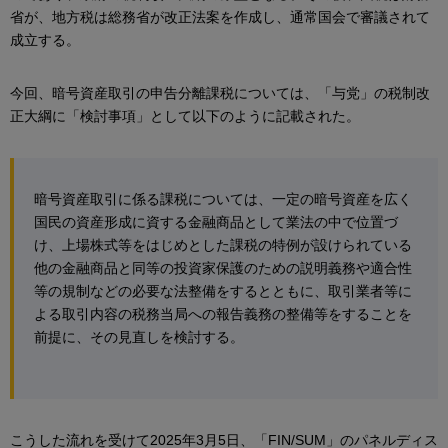
省が、地方税は総務省が改正法案を作成し、通常国会で審議されて
成立する。
今回、暗号資産取引の申告分離課税については、「与党」の税制改
正大綱に「検討事項」として以下のように記載された。
暗号資産取引に係る課税については、一定の暗号資産を広く
国民の資産形成に資する金融商品として業法の中で位置づ
け、上場株式等をはじめとした課税の特例が設けられている
他の金融商品と同等の投資家保護のための説明義務や適合性
等の規制などの必要な法整備をするとともに、取引業者等に
よる取引内容の税務当局への報告義務の整備等をすることを
前提に、その見直しを検討する。
こうした流れを受けて2025年3月5日、「FIN/SUM」のパネルディス