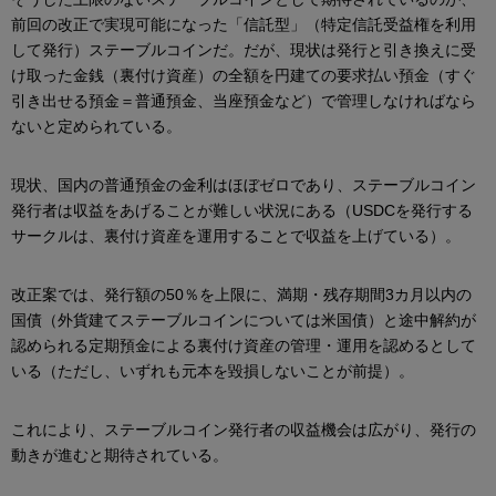
前回の改正で実現可能になった「信託型」（特定信託受益権を利用
して発行）ステーブルコインだ。だが、現状は発行と引き換えに受
け取った金銭（裏付け資産）の全額を円建ての要求払い預金（すぐ
引き出せる預金＝普通預金、当座預金など）で管理しなければなら
ないと定められている。
現状、国内の普通預金の金利はほぼゼロであり、ステーブルコイン
発行者は収益をあげることが難しい状況にある（USDCを発行する
サークルは、裏付け資産を運用することで収益を上げている）。
改正案では、発行額の50％を上限に、満期・残存期間3カ月以内の
国債（外貨建てステーブルコインについては米国債）と途中解約が
認められる定期預金による裏付け資産の管理・運用を認めるとして
いる（ただし、いずれも元本を毀損しないことが前提）。
これにより、ステーブルコイン発行者の収益機会は広がり、発行の
動きが進むと期待されている。