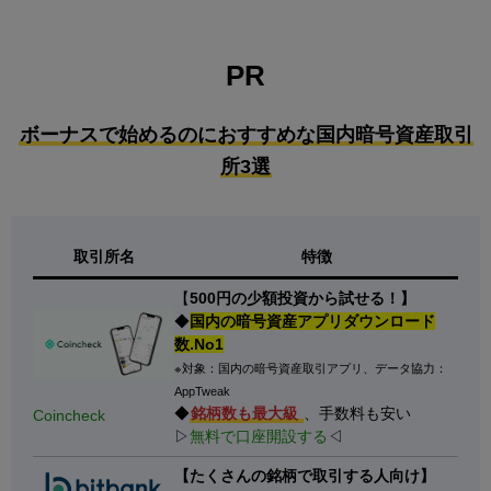
PR
ボーナスで始めるのにおすすめな国内暗号資産取引
所3選
取引所名
特徴
【
500円の少額投資から試せる！】
◆
国内の暗号資産アプリダウンロード
数.No1
※対象：国内の暗号資産取引アプリ、データ協力：
AppTweak
◆
銘柄数も最大級
、手数料も安い
Coincheck
▷
無料で口座開設する
◁
【たくさんの銘柄で取引する人向け】