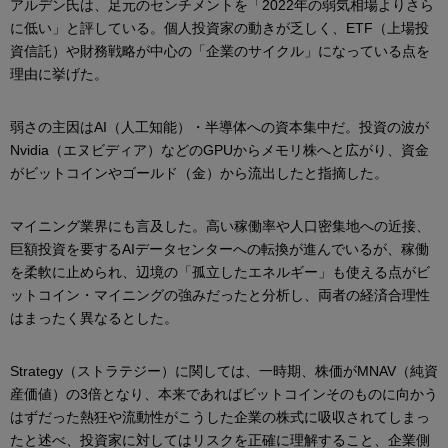
アルデン氏は、足元のセンチメントを「2022年の弱気相場よりさら
に低い」と評している。個人投資家の動きが乏しく、ETF（上場投
資信託）や財務戦略が中心の「企業のサイクル」になっている点を
理由に挙げた。
弱さの主因はAI（人工知能）・半導体への資本集中だ。投資の波が
Nvidia（エヌビディア）などのGPUからメモリ株へと広がり、資金
がビットコインやゴールド（金）から流出したと指摘した。
マイニング業界にも言及した。高い稼働率や人口密集地への近接、
巨額投資を要するAIデータセンターへの転換が進んでいるが、稼働
を柔軟に止められ、辺境の「孤立したエネルギー」も使える点がビ
ットコイン・マイニングの強みだったと分析し、両者の経済合理性
はまったく異なるとした。
Strategy（ストラテジー）に関しては、一時期、株価がMNAV（純資
産価値）の3倍となり、本来であればビットコインそのものに向かう
はずだった熱狂や流動性がこうした企業の株式に吸収されてしまっ
たと述べ、投資家に対してはリスクを正確に理解すること、企業側