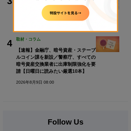
3
【速報】金融庁、暗号資産・ステーブ
ルコイン課を新設
2026年8月5日 11:51
取材・コラム
4
【速報】金融庁、暗号資産・ステーブ
ルコイン課を新設／警察庁、すべての
暗号資産交換業者に出庫制限強化を要
請【日曜日に読みたい厳選10本】
2026年8月9日 08:00
Follow Us