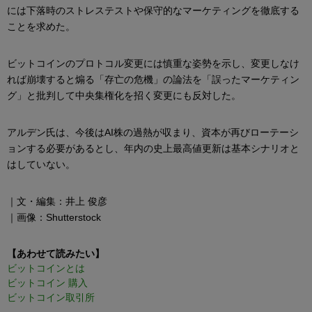
には下落時のストレステストや保守的なマーケティングを徹底する
ことを求めた。
ビットコインのプロトコル変更には慎重な姿勢を示し、変更しなけ
れば崩壊すると煽る「存亡の危機」の論法を「誤ったマーケティン
グ」と批判して中央集権化を招く変更にも反対した。
アルデン氏は、今後はAI株の過熱が収まり、資本が再びローテーシ
ョンする必要があるとし、年内の史上最高値更新は基本シナリオと
はしていない。
｜文・編集：井上 俊彦
｜画像：Shutterstock
【あわせて読みたい】
ビットコインとは
ビットコイン 購入
ビットコイン取引所