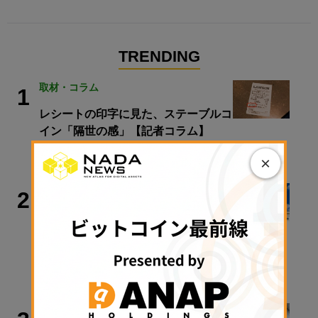
TRENDING
取材・コラム
1
レシートの印字に見た、ステーブルコ
イン「隔世の感」【記者コラム】
2026年8月9日 09:36
×
政策・規制
2
クラリティ法案、9月15日に審議入り
手続き採決可能に──米政府が日程公
表
2026年8月9日 11:28
政策・規制