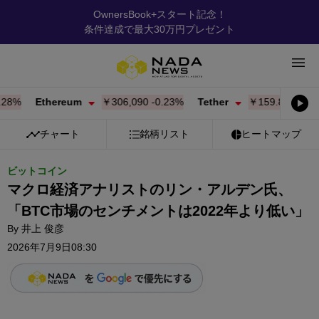
OwnersBook+スタート記念！
条件達成で最大30万円プレゼント
%
Ethereum
￥306,090
-0.23%
Tether
￥159.86
-0.01%
チャート
銘柄リスト
ヒートマップ
ビットコイン
マクロ経済アナリストのリン・アルデン氏、
「BTC市場のセンチメントは2022年より低い」
By
井上 俊彦
2026年7月9日08:30