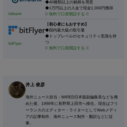
◆40種類以上の銘柄を用意
◆1万円以上の入金で現金1,000円獲得
bitbank
▷
無料で口座開設する
◁
【
初心者にもおすすめ】
◆国内最大級の取引量
◆トップレベルのセキュリティ意識を持
つ
bitFlyer
▷
無料で口座開設する
◁
井上 俊彦
海外ニュース担当：WIRED日本版副編集長などを務
めた後、1998年に長野県上田市へ移住。現在はフリ
ーランスのエディター・ライターとしてWebメディ
アの記事制作、海外ニュース制作・翻訳などに従
事。