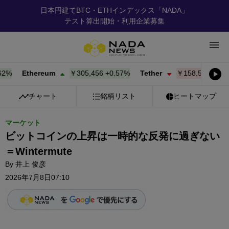
日本円建てBTC・ETHインデックス「NADA」
テスト算出開始・利用企業募集
Ethereum
￥305,456
+
0.57%
Tether
￥158.50
-0.01%
チャート
銘柄リスト
ヒートマップ
マーケット
ビットコインの上昇は一時的な反発に過ぎない
＝Wintermute
By
井上 俊彦
2026年7月8日07:10