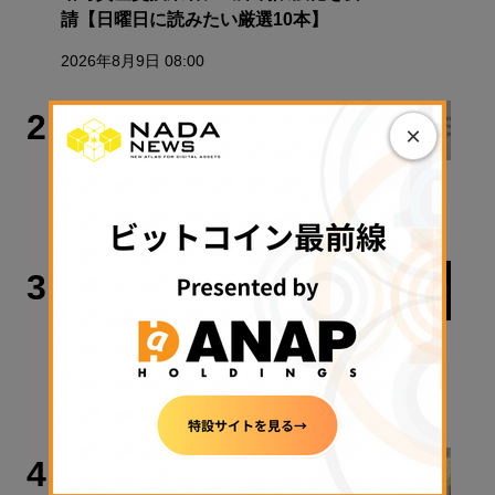
請【日曜日に読みたい厳選10本】
2026年8月9日 08:00
犯罪・事故
2
×
Bybit、2200億円流出事件で北朝鮮ハ
ッカー集団を提訴
2026年8月10日 10:22
ビットコイン
3
米ビットコイン現物ETF、4月以来最
高の資金流入── 「Coldcard」との関
連は？
2026年8月10日 08:30
ビジネス
4