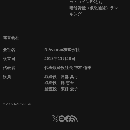
ットコインFXとは
暗号資産（仮想通貨）ラン
キング
運営会社
会社名
N.Avenue株式会社
設立日
2018年11月28日
代表者
代表取締役社長 神本 侑季
役員
取締役 阿部 真弓
取締役 縣 恵吾
監査役 東條 愛子
© 2026 NADA NEWS