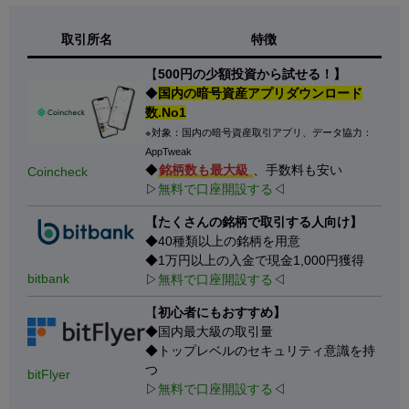
取引所名
特徴
【
500円の少額投資から試せる！】
◆
国内の暗号資産アプリダウンロード
数.No1
※対象：国内の暗号資産取引アプリ、データ協力：
AppTweak
◆
銘柄数も最大級
、手数料も安い
Coincheck
▷
無料で口座開設する
◁
【たくさんの銘柄で取引する人向け】
◆40種類以上の銘柄を用意
◆1万円以上の入金で現金1,000円獲得
bitbank
▷
無料で口座開設する
◁
【
初心者にもおすすめ】
◆国内最大級の取引量
◆トップレベルのセキュリティ意識を持
つ
bitFlyer
▷
無料で口座開設する
◁