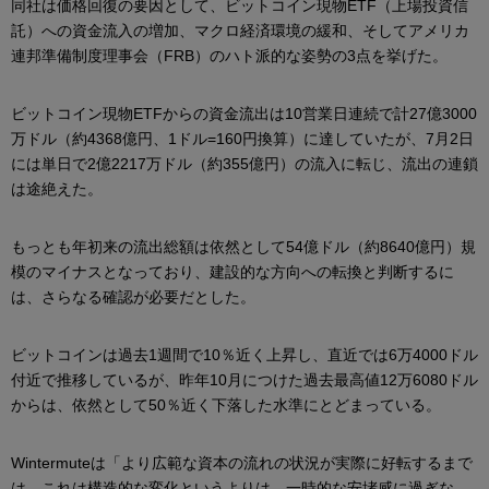
同社は価格回復の要因として、ビットコイン現物ETF（上場投資信
託）への資金流入の増加、マクロ経済環境の緩和、そしてアメリカ
連邦準備制度理事会（FRB）のハト派的な姿勢の3点を挙げた。
ビットコイン現物ETFからの資金流出は10営業日連続で計27億3000
万ドル（約4368億円、1ドル=160円換算）に達していたが、7月2日
には単日で2億2217万ドル（約355億円）の流入に転じ、流出の連鎖
は途絶えた。
もっとも年初来の流出総額は依然として54億ドル（約8640億円）規
模のマイナスとなっており、建設的な方向への転換と判断するに
は、さらなる確認が必要だとした。
ビットコインは過去1週間で10％近く上昇し、直近では6万4000ドル
付近で推移しているが、昨年10月につけた過去最高値12万6080ドル
からは、依然として50％近く下落した水準にとどまっている。
Wintermuteは「より広範な資本の流れの状況が実際に好転するまで
は、これは構造的な変化というよりは、一時的な安堵感に過ぎな