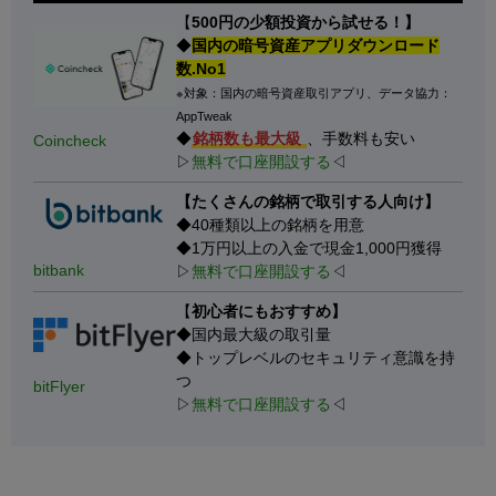
【
500円の少額投資から試せる！】
◆
国内の暗号資産アプリダウンロード
数.No1
※対象：国内の暗号資産取引アプリ、データ協力：
AppTweak
◆
銘柄数も最大級
、手数料も安い
Coincheck
▷
無料で口座開設する
◁
【たくさんの銘柄で取引する人向け】
◆40種類以上の銘柄を用意
◆1万円以上の入金で現金1,000円獲得
bitbank
▷
無料で口座開設する
◁
【
初心者にもおすすめ】
◆国内最大級の取引量
◆トップレベルのセキュリティ意識を持
つ
bitFlyer
▷
無料で口座開設する
◁