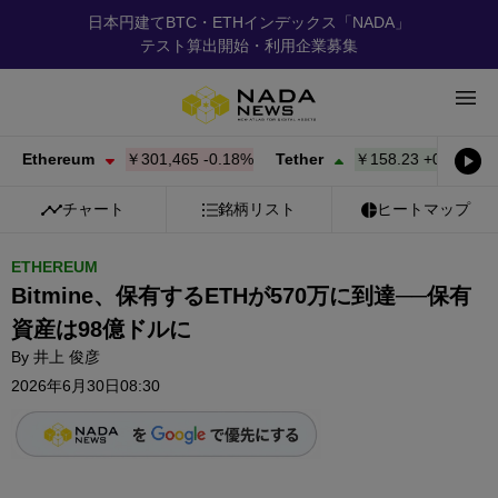
日本円建てBTC・ETHインデックス「NADA」
テスト算出開始・利用企業募集
Ethereum
￥301,465
-0.18%
Tether
￥158.23
+
0.02%
BN
チャート
銘柄リスト
ヒートマップ
ETHEREUM
Bitmine、保有するETHが570万に到達──保有
資産は98億ドルに
By
井上 俊彦
2026年6月30日08:30