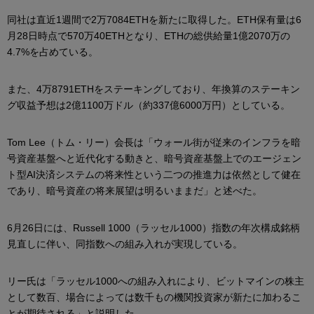
同社は直近1週間で2万7084ETHを新たに取得した。ETH保有量は6
月28日時点で570万40ETHとなり、ETHの総供給量1億2070万の
4.7%を占めている。
また、4万8791ETHをステーキングしており、年換算のステーキン
グ収益予想は2億1100万ドル（約337億6000万円）としている。
Tom Lee（トム・リー）会長は「ウォール街が従来のインフラを暗
号資産基盤へと近代化する動きと、暗号資産基盤上でのエージェン
ト型AI決済システムの将来性という二つの推進力は依然として健在
であり、暗号資産の将来展望は明るいままだ」と述べた。
6月26日には、Russell 1000（ラッセル1000）指数の年次構成銘柄
見直しに伴い、同指数への組み入れが実現している。
リー氏は「ラッセル1000への組み入れにより、ビットマインの株主
として数百、場合によっては数千もの機関投資家が新たに加わるこ
とが期待される」と説明した。