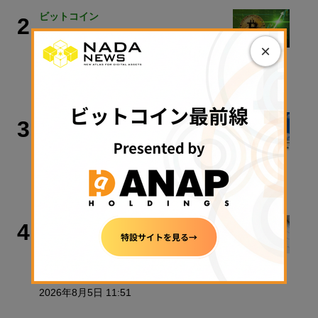
ビットコイン
2
アーサー・ヘイズ氏「ビットコインは
×
最終的に100万ドル以上に」
2026年8月6日 08:45
政策・規制
3
ルミス上院議員、8月休会前のクラリ
ティ法案採決を強く求める
2026年8月6日 08:00
政策・規制
4
【速報】金融庁、暗号資産・ステーブ
ルコイン課を新設
2026年8月5日 11:51