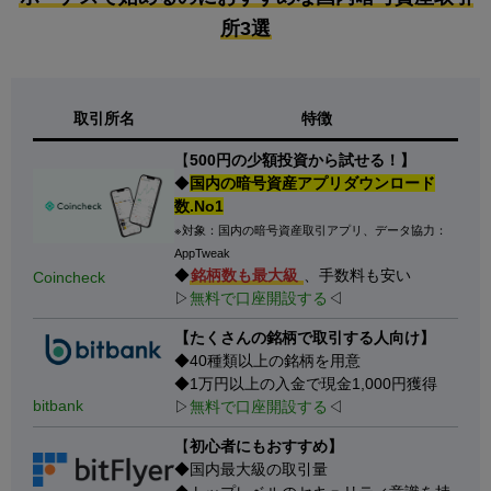
所3選
取引所名
特徴
【
500円の少額投資から試せる！】
◆
国内の暗号資産アプリダウンロード
数.No1
※対象：国内の暗号資産取引アプリ、データ協力：
AppTweak
◆
銘柄数も最大級
、手数料も安い
Coincheck
▷
無料で口座開設する
◁
【たくさんの銘柄で取引する人向け】
◆40種類以上の銘柄を用意
◆1万円以上の入金で現金1,000円獲得
bitbank
▷
無料で口座開設する
◁
【
初心者にもおすすめ】
◆国内最大級の取引量