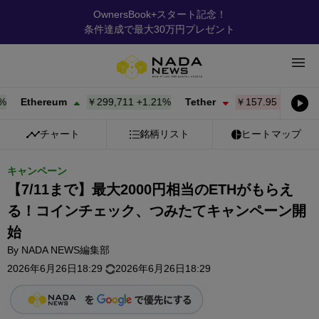
OwnersBook+スタート記念！
条件達成で最大30万円プレゼント
Ethereum
￥299,711
+
1.21%
Tether
￥157.95
-0.01%
B
チャート
銘柄リスト
ヒートマップ
キャンペーン
【7/11まで】最大2000円相当のETHがもらえ
る！コインチェック、つみたてキャンペーン開
始
By
NADA NEWS編集部
2026年6月26日18:29
2026年6月26日18:29