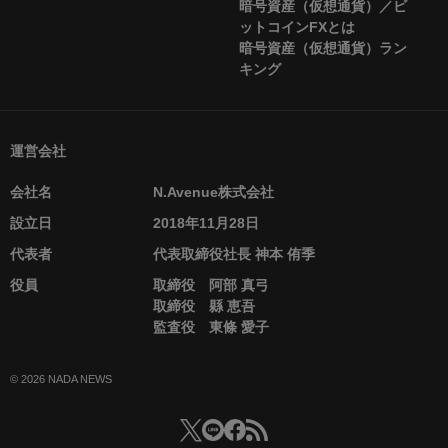
暗号資産（仮想通貨）／ビ
ットコインFXとは
暗号資産（仮想通貨）ラン
キング
運営会社
会社名
N.Avenue株式会社
設立日
2018年11月28日
代表者
代表取締役社長 神本 侑季
役員
取締役 阿部 真弓
取締役 縣 恵吾
監査役 東條 愛子
© 2026 NADA NEWS