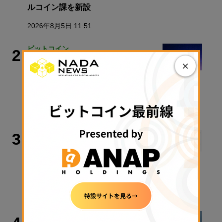
ルコイン課を新設
2026年8月5日 11:51
ビットコイン
2
×
4万3000BTC保有のメタプラネット
CEO、Coldcard流出問題受け自社の
保管体制明かす
2026年8月5日 16:49
マーケット
3
ビットコイン、海峡開放期待で米株史
上最高値、Clarity法案は大詰め【楽天
ウォレットDaily Report】
2026年8月5日 13:27
マーケット