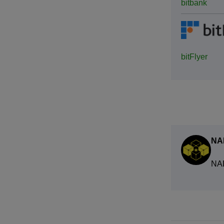
bitbank
bitFlyer
NA
NA