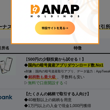
PR
ーナスで始めるのにおすすめな国内暗号資産取引所
引所名
特徴
【
500円の少額投資から試せる！】
◆
国内の暗号資産アプリダウンロード数.No1
※対象：国内の暗号資産取引アプリ、データ協力：AppTwea
◆
銘柄数も最大級
、手数料も安い
▷
無料で口座開設する
◁
【たくさんの銘柄で取引する人向け】
◆40種類以上の銘柄を用意
◆1万円以上の入金で現金1,000円獲得