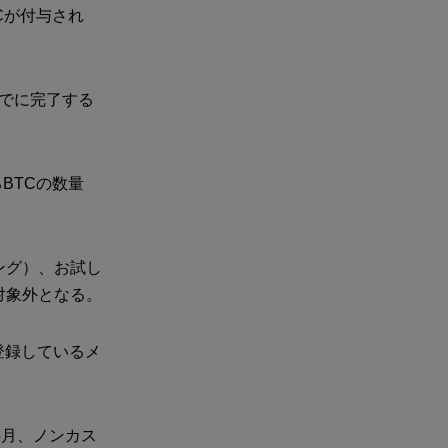
TCが付与され
までに完了する
るBTCの数量
ング）、お試し
対象外となる。
に登録しているメ
5月、ノンカス