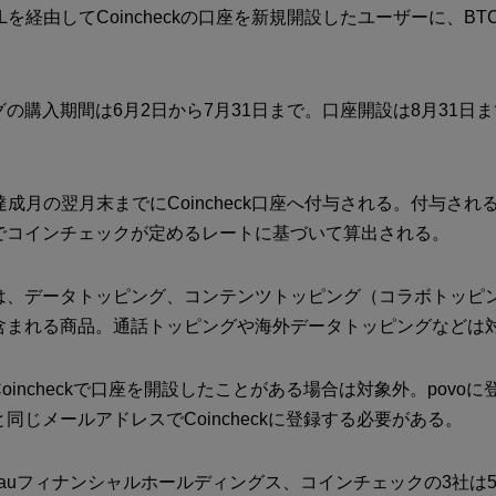
Lを経由してCoincheckの口座を新規開設したユーザーに、B
の購入期間は6月2日から7月31日まで。口座開設は8月31日
達成月の翌月末までにCoincheck口座へ付与される。付与され
でコインチェックが定めるレートに基づいて算出される。
は、データトッピング、コンテンツトッピング（コラボトッピ
含まれる商品。通話トッピングや海外データトッピングなどは
oincheckで口座を開設したことがある場合は対象外。povo
同じメールアドレスでCoincheckに登録する必要がある。
、auフィナンシャルホールディングス、コインチェックの3社は