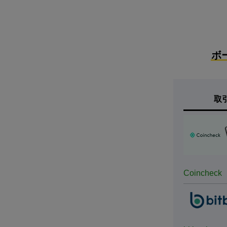
ボ
取
Coincheck