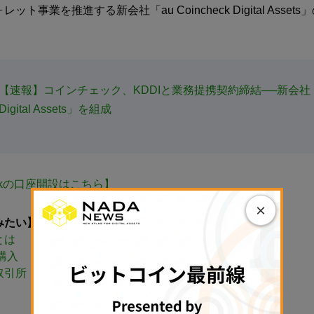
ト事業を推進する新会社「au Coincheck Digital Asset
【速報】コインチェック、KDDIと業務提携契約締結──新会社「
 Digital Assets」を組成
heckの口座開設はこちら】
×
みたい】
とは
購入
取引所