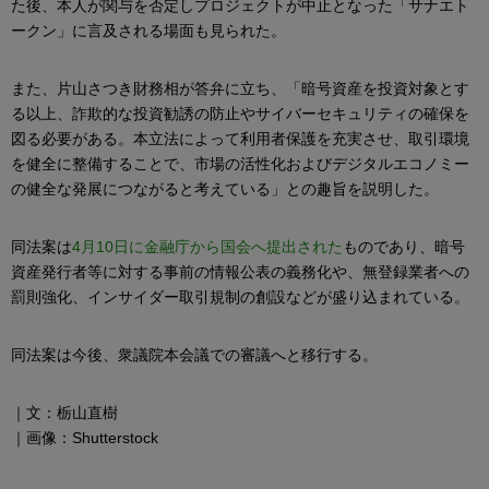
た後、本人が関与を否定しプロジェクトが中止となった「サナエト
ークン」に言及される場面も見られた。
また、片山さつき財務相が答弁に立ち、「暗号資産を投資対象とす
る以上、詐欺的な投資勧誘の防止やサイバーセキュリティの確保を
図る必要がある。本立法によって利用者保護を充実させ、取引環境
を健全に整備することで、市場の活性化およびデジタルエコノミー
の健全な発展につながると考えている」との趣旨を説明した。
同法案は
4月10日に金融庁から国会へ提出された
ものであり、暗号
資産発行者等に対する事前の情報公表の義務化や、無登録業者への
罰則強化、インサイダー取引規制の創設などが盛り込まれている。
同法案は今後、衆議院本会議での審議へと移行する。
｜文：栃山直樹
｜画像：Shutterstock