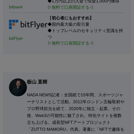
◆1万円以上の入金で現金1,000円獲得
bitbank
▷
無料で口座開設する
◁
【
初心者にもおすすめ】
◆国内最大級の取引量
◆トップレベルのセキュリティ意識を持
つ
bitFlyer
▷
無料で口座開設する
◁
栃山 直樹
NADA NEWS記者：全国紙で15年間、スポーツジャ
ーナリストとして活動。2012年ロンドン五輪取材や
プロ野球担当を経て、2020年に独立・起業。その
後、Web3の可能性に魅了され、特化サイトを複数
立ち上げる。成長型NFTアートプロジェクト
「ZUTTO MAMORU」代表。著書に「NFTで趣味を