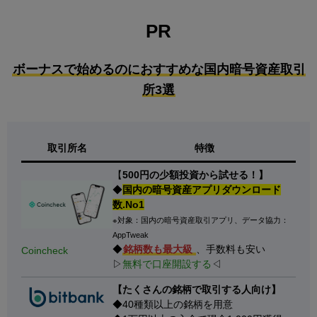
PR
ボーナスで始めるのにおすすめな国内暗号資産取引
所3選
取引所名
特徴
【
500円の少額投資から試せる！】
◆
国内の暗号資産アプリダウンロード
数.No1
※対象：国内の暗号資産取引アプリ、データ協力：
AppTweak
◆
銘柄数も最大級
、手数料も安い
Coincheck
▷
無料で口座開設する
◁
【たくさんの銘柄で取引する人向け】
◆40種類以上の銘柄を用意