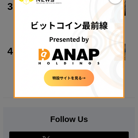
取材・コラム
3
【入門解説】ビットコインの法律が変
わる、税金も変わる
2026年8月7日 14:15
政策・規制
4
暗号資産「クラリティ法」の米上院採
決、9月へ持ち越しと報道
2026年8月7日 11:44
Follow Us