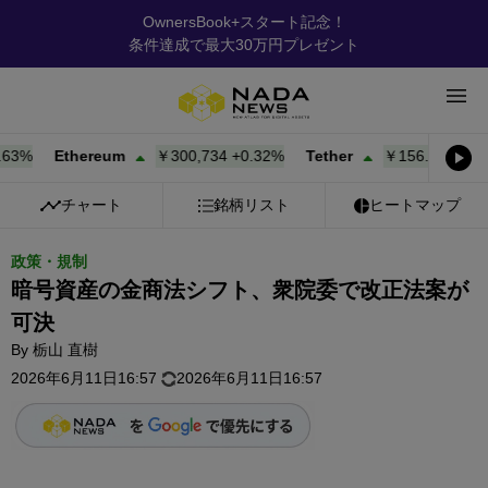
OwnersBook+スタート記念！
条件達成で最大30万円プレゼント
%
Ethereum
￥300,739
+
0.32%
Tether
￥156.88
+
0.01%
チャート
銘柄リスト
ヒートマップ
政策・規制
暗号資産の金商法シフト、衆院委で改正法案が
可決
By
栃山 直樹
2026年6月11日16:57
2026年6月11日16:57