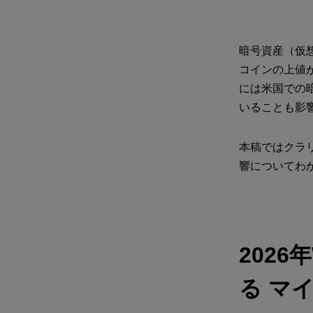
暗号資産（仮
コインの上値
には米国での暗
いることも影
本稿ではクラ
響についてわ
202
る マ