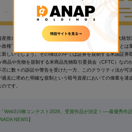
産推進派のドナルド・トランプ大統領が2024年11月の大統
ン政権下では暗号資産に対する理不尽な弾圧が強かったことは
に新しいでしょう。その弾圧の中では証券を規制する米国証券
のか商品や先物を規制する米商品先物取引委員会（CFTC）なの
不尽に数々の訴訟や警告を受けた一方、このクラリティ法が可
が過去に求めた明確な規制という暗号資産においての偉業を達
なのです。
「Web3川柳コンテスト2026」受賞作品が決定！──最優秀作
ADA NEWS】