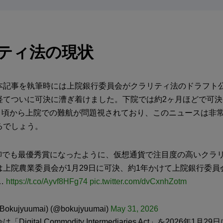
ティ法の現状
本記事を執筆時には上院銀行委員会がクラリティ法のドラフト
経てついに可決に漕ぎ着けました。下院では約2ヶ月ほどで可
年1月頃から上院での難航が問題視されており、このニュースは非
るでしょう。
3川柳でも最優秀賞になったように、仮想通貨で注目度の高いクラ
上院農業委員会が1月29日に可決、約1年かけて上院銀行委員会
…
https://t.co/Ayvf8HFg74
pic.twitter.com/dvCxnhZotm
ujyuumai) (@bokujyuumai)
May 31, 2026
igital Commodity Intermediaries Act」を2026年1月