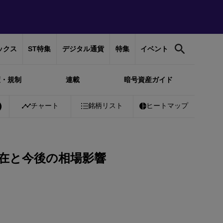
ックス
ST特集
デジタル通貨
特集
イベント
策・規制
連載
暗号資産ガイド
itcoin
チャート
￥10,382,728
-0.12%
銘柄リスト
Ethereum
ヒートマップ
￥306,975
-0.06%
在と今後の相場影響