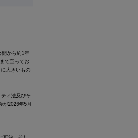
公開から約1年
決まで至ってお
常に大きいもの
リティ法及びそ
が2026年5月
29日に可決、そし