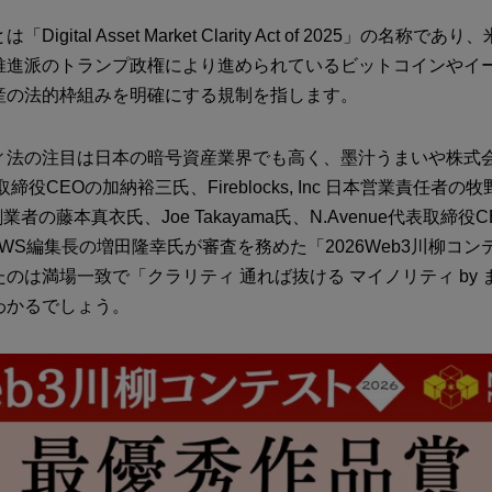
igital Asset Market Clarity Act of 2025」の名称であ
推進派のトランプ政権により進められているビットコインやイ
産の法的枠組みを明確にする規制を指します。
法の注目は日本の暗号資産業界でも高く、墨汁うまいや株式会社bi
代表取締役CEOの加納裕三氏、Fireblocks, Inc 日本営業責任者の
創業者の藤本真衣氏、Joe Takayama氏、N.Avenue代表取締
NEWS編集長の増田隆幸氏が審査を務めた「2026Web3川柳コ
のは満場一致で「クラリティ 通れば抜ける マイノリティ by
わかるでしょう。