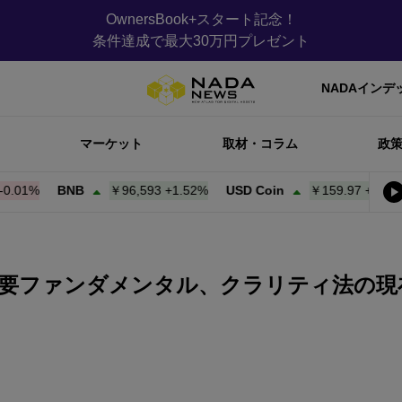
OwnersBook+スタート記念！
条件達成で最大30万円プレゼント
NADAインデ
マーケット
取材・コラム
政
%
BNB
￥96,593
+
1.52%
USD Coin
￥159.97
+
0.00%
B
重要ファンダメンタル、クラリティ法の現