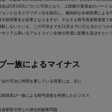
員会は5月14日についに可決となり、上院銀行委員会のバージ
ジョンとなるクラリティ法を統合し、最終的な全体投票による
後大統領署名が必要となりますが、そもそも暗号資産推進派で
難航しないといえ、この可決までを11月までに行えるかどうか
ーサリアム率いるアルトコイン全体の市場に影響を及ぼすとい
プ一族によるマイナス
ィ法の可決に時間を要している背景には、主に
大統領及び一族による暗号資産を利用したビジネス
号資産取引所との潜在的顧客問題