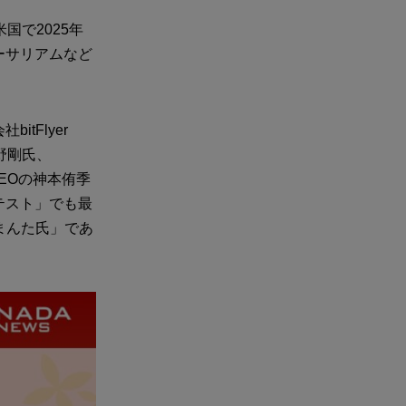
り、米国で2025年
ーサリアムなど
tFlyer
牧野剛氏、
役CEOの神本侑季
ンテスト」でも最
 まんた氏」であ