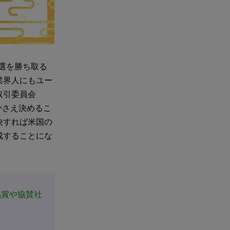
領選を勝ち取る
業界人にもユー
取引委員会
かさえ決めるこ
決すれば米国の
成することにな
品賞や協賛社