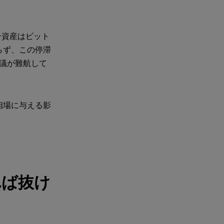
号資産はビット
らず、この停滞
審議が難航して
相場に与える影
れば抜け