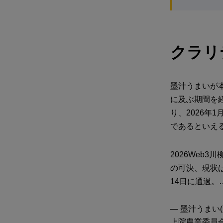
クラリ
墨汁うまいが
に及ぶ期間を
り、2026
であるといえ
2026Web
の可決、現状は
14日に通過。
— 墨汁うまい(Bok
上院農業委員会は「D