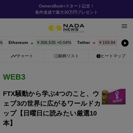
OwnersBook+スタート記念！
条件達成で最大30万円プレゼント
Ethereum
￥306,535
+
0.04%
Tether
￥159.84
-0.02%
BN
チャート
銘柄リスト
ヒートマップ
WEB3
FTX騒動から学ぶ4つのこと、ウ
ェブ3の世界に広がるワールドカ
ップ【日曜日に読みたい厳選10
本】