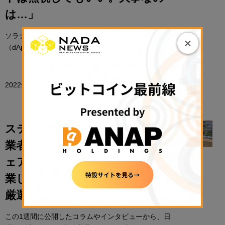
は…」
ソラナ・ブロックチェーン上でアプリケーション
×
（dApps）の開発を行う開発者向けのイベント「Tok
...
2022年5月26日 14:37
NADA NEWS編集部
ステーブルコイン「テラ」の創
業者クォン氏の運命、原宿のシ
ェアハウスで出会いソラナで起
業したDEX【日曜日に読みたい
厳選10本】
この1週間に公開したコラムやインタビューから、日