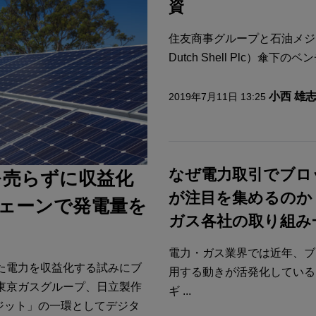
資
住友商事グループと石油メジャ
Dutch Shell Plc）傘下のベンチ
小西 雄
2019年7月11日 13:25
なぜ電力取引でブロ
を売らずに収益化
が注目を集めるのか
ェーンで発電量を
ガス各社の取り組み
電力・ガス業界では近年、ブ
た電力を収益化する試みにブ
用する動きが活発化している
東京ガスグループ、日立製作
ギ ...
ジット」の一環としてデジタ