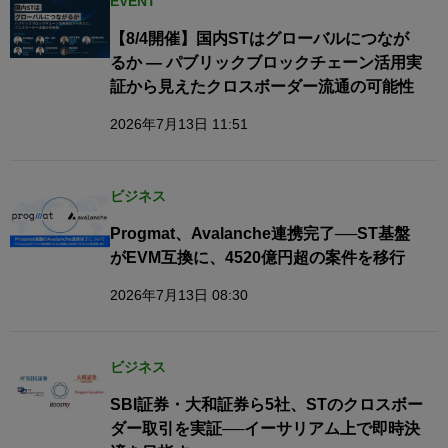
EVENT
【8/4開催】国内STはグローバルにつなが
るか — パブリックブロックチェーン活用実
証から見えたクロスボーダー流通の可能性
2026年7月13日 11:51
ビジネス
Progmat、Avalanche連携完了──ST基盤
がEVM互換に、4520億円超の案件を移行
2026年7月13日 08:30
ビジネス
SBI証券・大和証券ら5社、STのクロスボー
ダー取引を実証──イーサリアム上で即時決