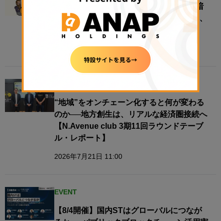
＜7月22日 イベント開催＞金商法時代の暗
号資産市場を考える──法改正成立を受け、
ビットコイナーが制度の未来を討論
2026年7月21日 18:29
EVENT
“地域”をオンチェーン化すると何が変わる
のか──地方創生は、リアルな経済圏接続へ​
【N.Avenue club 3期11回ラウンドテーブ
ル・レポート】
2026年7月21日 11:00
EVENT
【8/4開催】国内STはグローバルにつなが