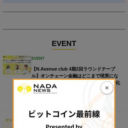
EVENT
EVENT
【N.Avenue club 4期2回ラウンドテーブ
ル】オンチェーン金融はどこまで現実にな
ったのか──ステーブルコイン・トークン化
×
資産・金融インフラの現在地
2026年8月4日 11:12
EVENT