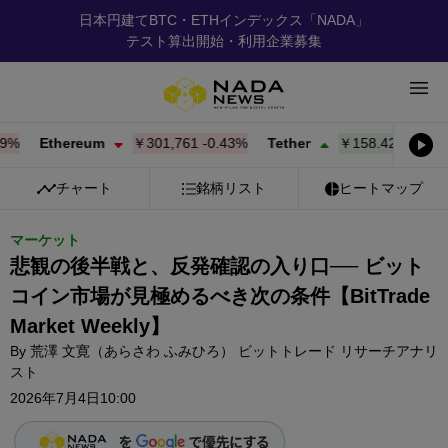
日本円建てBTC・ETHインデックス「NADA」
テスト算出開始・利用企業募集
Ethereum
￥301,761
-0.43%
Tether
￥158.42
+
0.02%
チャート
銘柄リスト
ヒートマップ
マーケット
悲観の後半戦と、反発確認の入り口── ビット
コイン市場が見極めるべき次の条件【BitTrade
Market Weekly】
By
荒澤 文寛（あらさわ ふみひろ） ビットトレード リサーチアナリ
スト
2026年7月4日10:00