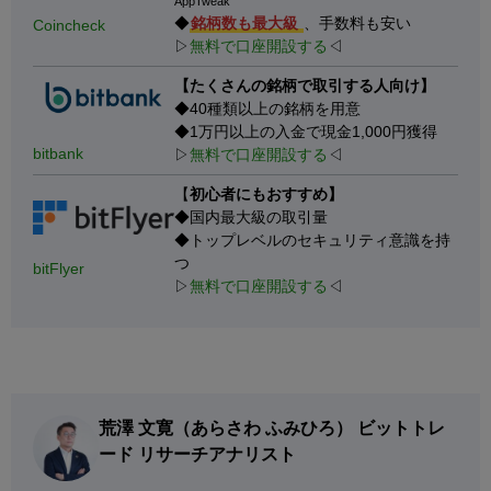
AppTweak
◆
銘柄数も最大級
、手数料も安い
Coincheck
▷
無料で口座開設する
◁
【たくさんの銘柄で取引する人向け】
◆40種類以上の銘柄を用意
◆1万円以上の入金で現金1,000円獲得
bitbank
▷
無料で口座開設する
◁
【
初心者にもおすすめ】
◆国内最大級の取引量
◆トップレベルのセキュリティ意識を持
つ
bitFlyer
▷
無料で口座開設する
◁
荒澤 文寛（あらさわ ふみひろ） ビットトレ
ード リサーチアナリスト