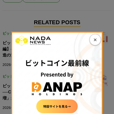
RELATED POSTS
ビットコイン
×
ビットコインは再び大相場を迎えるのか【前
編】──CryptoQuant CEOが示した「市場構
造の変化」とは【エックスウィン】
2026年7月2日 09:11
ビットコイン
ビットコインは再び大きく動くのか
──CryptoQuantが警戒する「取引所流入急
増」が示す次の局面【エックスウィン】
2026年7月4日 08:30