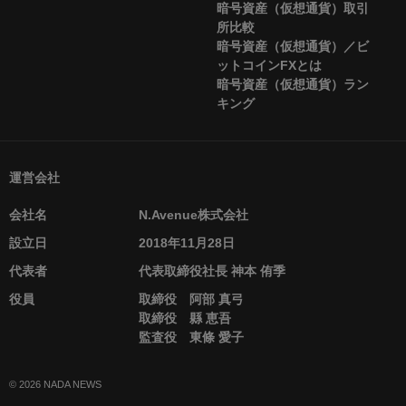
暗号資産（仮想通貨）取引
所比較
暗号資産（仮想通貨）／ビ
ットコインFXとは
暗号資産（仮想通貨）ラン
キング
運営会社
会社名
N.Avenue株式会社
設立日
2018年11月28日
代表者
代表取締役社長 神本 侑季
役員
取締役 阿部 真弓
取締役 縣 恵吾
監査役 東條 愛子
© 2026 NADA NEWS