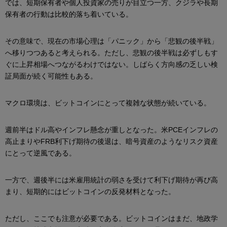
では、短期保有者や個人投資家の売りが目立つ一方、クジラや長期
保有者の行動は比較的落ち着いている。
その意味で、現在の市場心理は「パニック」から「悲観の後半戦」
へ移りつつあると考えられる。ただし、悲観の後半戦は必ずしもす
ぐに上昇相場へつながるわけではない。しばらく方向感の乏しい検
証局面が続く可能性もある。
マクロ環境は、ビットコインにとって複雑な状態が続いている。
週前半はドル高やインフレ懸念が重しとなった。米PCEインフレの
高止まりやFRB利下げ期待の後退は、暗号資産のようなリスク資産
にとって逆風である。
一方で、週後半には米雇用統計の弱さを受けて利下げ期待が再び高
まり、短期的にはビットコインの反発材料となった。
ただし、ここでも注意が必要である。ビットコインはまだ、地政学