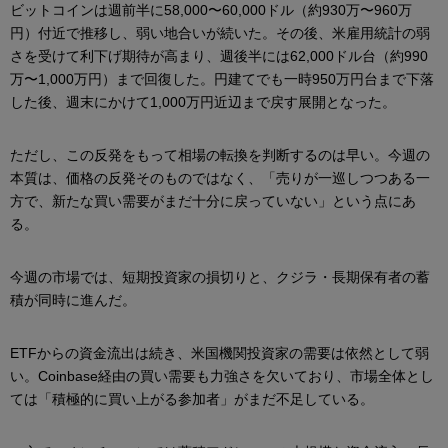
ビットコインは週前半に58,000〜60,000ドル（約930万〜960万
円）付近で推移し、弱い地合いが続いた。その後、米雇用統計の弱
さを受けて利下げ期待が高まり、週後半には62,000ドル台（約990
万〜1,000万円）まで回復した。円建てでも一時950万円台まで下落
した後、週末にかけて1,000万円近辺まで戻す展開となった。
ただし、この反発をもって相場の転換を判断するのは早い。今週の
本質は、価格の反発そのものではなく、「売りが一巡しつつある一
方で、新たな買い需要がまだ十分に戻っていない」という点にあ
る。
今週の市場では、短期投資家の損切りと、クジラ・長期保有者の蓄
積が同時に進んだ。
ETFからの資金流出は続き、米国機関投資家の需要は依然として弱
い。Coinbase経由の買い需要も力強さを欠いており、市場全体とし
ては「積極的に買い上がる参加者」がまだ不足している。