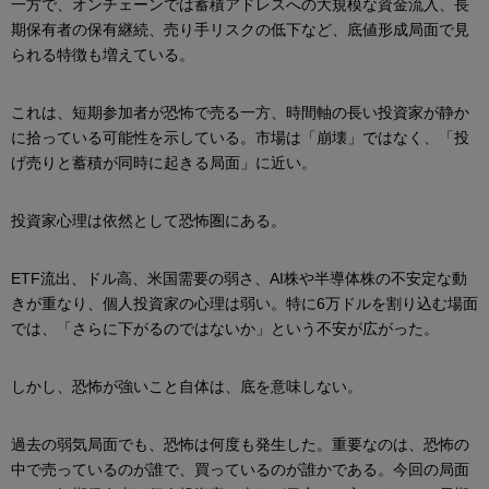
一方で、オンチェーンでは蓄積アドレスへの大規模な資金流入、長
期保有者の保有継続、売り手リスクの低下など、底値形成局面で見
られる特徴も増えている。
これは、短期参加者が恐怖で売る一方、時間軸の長い投資家が静か
に拾っている可能性を示している。市場は「崩壊」ではなく、「投
げ売りと蓄積が同時に起きる局面」に近い。
投資家心理は依然として恐怖圏にある。
ETF流出、ドル高、米国需要の弱さ、AI株や半導体株の不安定な動
きが重なり、個人投資家の心理は弱い。特に6万ドルを割り込む場面
では、「さらに下がるのではないか」という不安が広がった。
しかし、恐怖が強いこと自体は、底を意味しない。
過去の弱気局面でも、恐怖は何度も発生した。重要なのは、恐怖の
中で売っているのが誰で、買っているのが誰かである。今回の局面