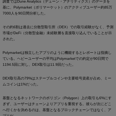
調査ではDune Analytics（デューン・アナリティクス）のデータを
基に、Polymarket（ポリマーケット）のアクティブユーザー約85万
7000人を90日間分析した。
その約6割は過去に分散型取引所（DEX）での取引経験がなく、予測
市場がDeFi（分散型金融）未経験層を直接取り込んでいることが示
された。
Polymarketは独立したアプリのように機能するとレポートは指摘し
ている。ヘビーユーザーの平均はPolymarketでの約定が90日間で
1194.5回に対し、DEX取引は11.9回だった。
DEX取引高の79%はステーブルコインや主要暗号資産が占め、ミー
ムコインは1%だった。
基盤となるネットワークのポリゴン（Polygon）上の取引も6%にす
ぎず、ユーザーはチェーンよりアプリを重視する。彼らが次にどこ
へ行くかを決めるのは、基盤となるブロックチェーンではなく、ア
プリだ。