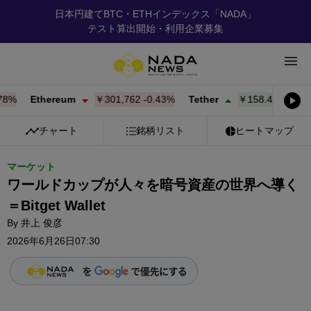
日本円建てBTC・ETHインデックス「NADA」
テスト算出開始・利用企業募集
Ethereum
￥301,762
-0.43%
Tether
￥158.42
+
0.02%
チャート
銘柄リスト
ヒートマップ
マーケット
ワールドカップが人々を暗号資産の世界へ導く
＝Bitget Wallet
By
井上 俊彦
2026年6月26日07:30