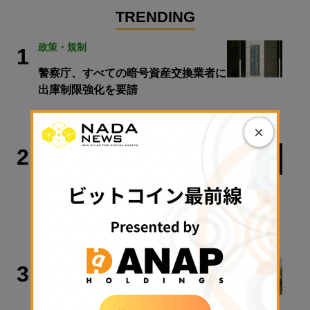
TRENDING
政策・規制
1
警察庁、すべての暗号資産交換業者に
出庫制限強化を要請
2026年8月6日 20:10
×
ビジネス
2
Bitget、ブータン特別行政区
「GMC」と協力協定──現地法人設立
とライセンス申請を検討
2026年8月6日 19:00
取材・コラム
3
ゴミ処理場に眠る1000億円──ビット
コインを捨てた男の13年闘争