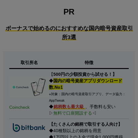
PR
ボーナスで始めるのにおすすめな国内暗号資産取引
所3選
取引所名
特徴
【
500円の少額投資から試せる！】
◆
国内の暗号資産アプリダウンロード
数.No1
※対象：国内の暗号資産取引アプリ、データ協力：
AppTweak
◆
銘柄数も最大級
、手数料も安い
Coincheck
▷
無料で口座開設する
◁
【たくさんの銘柄で取引する人向け】
◆40種類以上の銘柄を用意
◆1万円以上の入金で現金1,000円獲得