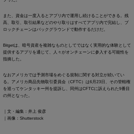
また、資金は一度入るとアプリ内で運用し続けることができる。残
高、取引、取引結果などのやり取りはすべてアプリ内で完結し、ブ
ロックチェーンはバックグラウンドで動作するだけだ。
Bitgetは、暗号資産を複雑なものとしてではなく実用的な体験として
提供するアプリを通じて、人々がオンチェーンに参入する可能性を
指摘した。
なおアメリカでは予測市場をめぐる規制に関する対立が続いてい
る。アメリカ商品先物取引委員会（CFTC）は6月23日、その管轄権
を巡ってケンタッキー州を提訴し、同州はCFTCに訴えられた9番目
の州となった。
｜文・編集：井上 俊彦
｜画像：Shutterstock