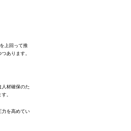
％を上回って推
つつあります。
は人材確保のた
ます。
圧力を高めてい