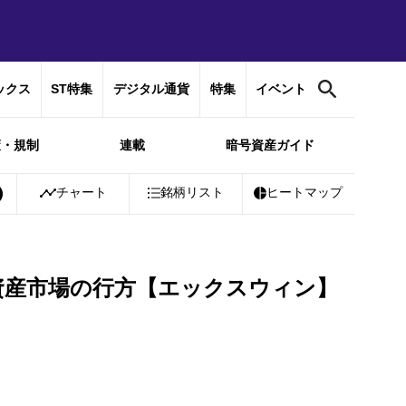
ックス
ST特集
デジタル通貨
特集
イベント
策・規制
連載
暗号資産ガイド
00%
Bitcoin
チャート
￥10,240,302
銘柄リスト
+
0.85%
Ethereum
ヒートマップ
￥302,041
+
資産市場の行方【エックスウィン】