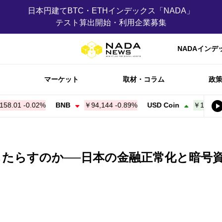
日本円建てBTC・ETHインデックス「NADA」
テスト算出開始・利用企業募集
NADAインデ
マーケット
取材・コラム
政
01
-0.02%
BNB
￥94,144
-0.89%
USD Coin
￥158.15
+
0.
たらすのか──日本の金融正常化と暗号