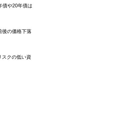
債や20年債は
％前後の価格下落
リスクの低い資