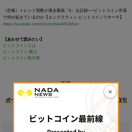
（悲報）トレンド指数が過去最低「6」を記録──ビットコイン市場
で何が起きているのか【エックスウィン ビットコインリサーチ】
https://youtube.com/shorts/tIwekR1WLkc
【あわせて読みたい】
ビットコインとは
ビットコイン 購入
ビットコイン取引所
PR
×
ボーナスで始めるのにおすすめな国内暗号資産取引
所3選