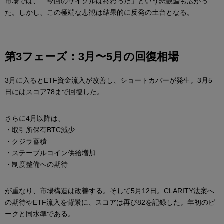
市場では、「今回のサイクルは終わった」という悲観論も広がっ
た。しかし、この極端な悲観は結果的に反発の土台となる。
第3フェーズ：3月〜5月の回復相場
3月に入るとETF資金流入が改善し、ショートカバーが発生。3月5
日にはスコア78まで回復した。
さらに4月以降は、
・取引所保有BTC減少
・クジラ蓄積
・ステーブルコイン供給増加
・制度整備への期待
が重なり、市場構造は改善する。そして5月12日。CLARITY法案へ
の期待やETF流入を背景に、スコアは再び82を記録した。年初のピ
ークと同水準である。