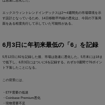
は急速に悪化した。
エックスウィントレンドインデックスは2〜4週間先の市場環境を示
す設計となっているため、14日移動平均線の悪化は、今回の下落局
面をある程度先行して示していた可能性がある。
6
月
3
日に年初来最低の「
6
」を記録
5月12日に82を記録した後、市場は急速に悪化した。5月末には18ま
で低下し、6月3日にはついに6を記録する。わずか3週間で76ポイン
ト下落したことになる。
この背景には、
・ETF需要の低迷
・Coinbase Premium悪化
・現物需要不足