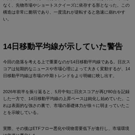
なく、先物市場やショートスクイーズに依存する形となった。この
構造は非常に脆弱であり、一度流れが逆転すると急速に崩れやす
い。
14
日移動平均線が示していた警告
今回の急落を考える上で重要なのが14日移動平均線である。日次ス
コアは短期的なニュースや市場心理によって大きく変動するが、14
日移動平均線は市場の中期トレンドをより明確に映し出す。
2026年前半を振り返ると、5月中旬に日次スコアが再び80台を記録
した一方で、14日移動平均線の上昇ペースは鈍化し始めていた。こ
れは表面的な強さの裏で、市場の基礎体力が徐々に弱まっていたこ
とを示唆している。
実際、その後はETFフロー悪化や現物需要低下が進行し、市場環境