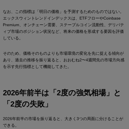
なお、この指標は「明日の価格」を予測するためのものではない。
エックスウィントレンドインデックスは、ETFフローやCoinbase
Premium、オンチェーン需要、ステーブルコイン流動性、デリバテ
ィブ市場のポジション状況など、将来の価格を形成する要因を評価
している。
そのため、価格そのものよりも市場環境の変化を先に捉える傾向が
あり、過去の推移を振り返ると、おおむね2〜4週間先の市場方向感
を示す先行指標として機能してきた。
2026
年前半は「
2
度の強気相場」と
「
2
度の失敗」
2026年前半の市場を振り返ると、大きく3つの局面に分けることが
できる。