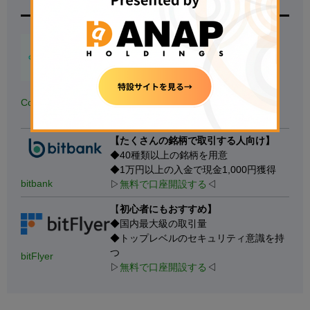
取引所名
特徴
【
500円の少額投資から試せる！】
◆
国内の暗号資産アプリダウンロード
数.No1
※対象：国内の暗号資産取引アプリ、データ協力：
AppTweak
◆
銘柄数も最大級
、手数料も安い
Coincheck
▷
無料で口座開設する
◁
【たくさんの銘柄で取引する人向け】
◆40種類以上の銘柄を用意
◆1万円以上の入金で現金1,000円獲得
bitbank
▷
無料で口座開設する
◁
【
初心者にもおすすめ】
◆国内最大級の取引量
◆トップレベルのセキュリティ意識を持
つ
bitFlyer
▷
無料で口座開設する
◁