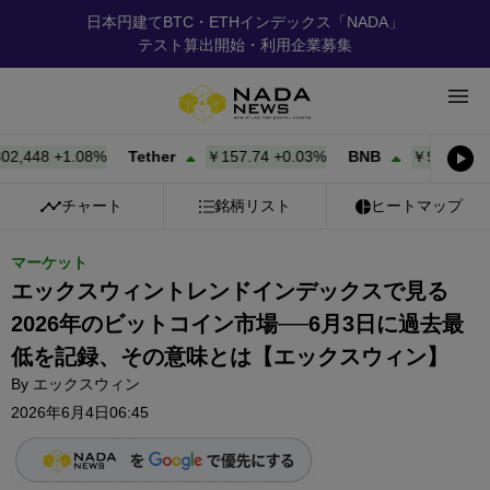
日本円建てBTC・ETHインデックス「NADA」
テスト算出開始・利用企業募集
47
+
1.08%
Tether
￥157.74
+
0.03%
BNB
￥93,530
+
0.95%
チャート
銘柄リスト
ヒートマップ
マーケット
エックスウィントレンドインデックスで見る
2026年のビットコイン市場──6月3日に過去最
低を記録、その意味とは【エックスウィン】
By
エックスウィン
2026年6月4日06:45