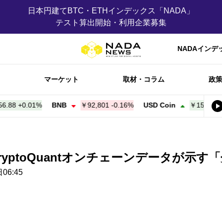
日本円建てBTC・ETHインデックス「NADA」
テスト算出開始・利用企業募集
NADAインデ
マーケット
取材・コラム
政
8
+
0.01%
BNB
￥92,800
-0.16%
USD Coin
￥156.98
+
0.0
ryptoQuantオンチェーンデータが示
06:45