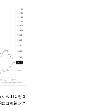
からBTCを引
的には強気シグ