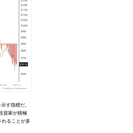
」を示す指標だ。
関投資家が積極
されることが多