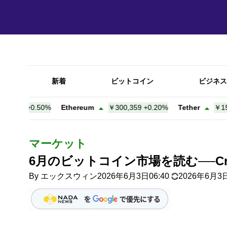
新着
ビットコイン
ビジネス
434
+
0.49%
Ethereum
￥300,352
+
0.19%
Tether
￥156.8
マーケット
6月のビットコイン市場を読む──C
By
エックスウィン
2026年6月3日06:40
2026年6月3日