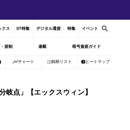
ックス
ST特集
デジタル通貨
特集
イベント
策・規制
連載
暗号資産ガイド
0%
Bitcoin
チャート
￥10,188,434
銘柄リスト
+
0.49%
Ethereum
ヒートマップ
￥300,352
+
0
す「分岐点」【エックスウィン】