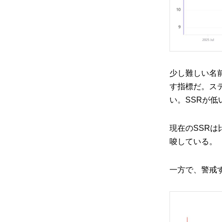
少し難しい名
す指標だ。ス
い。SSRが
現在のSSR
唆している。
一方で、警戒