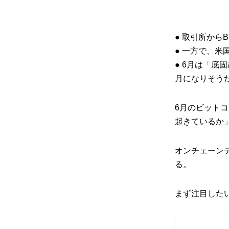
● 取引所か
● 一方で、
● 6月は「
月になりそう
6月のビット
起きているか
オンチェーン
る。
まず注目した