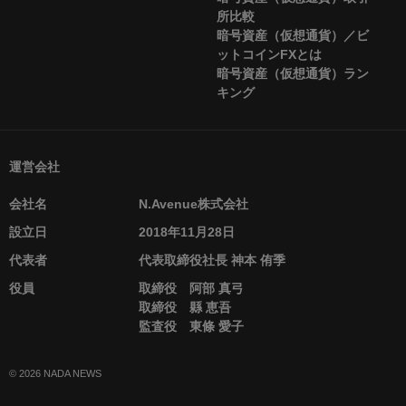
所比較
暗号資産（仮想通貨）／ビ
ットコインFXとは
暗号資産（仮想通貨）ラン
キング
運営会社
会社名
N.Avenue株式会社
設立日
2018年11月28日
代表者
代表取締役社長 神本 侑季
役員
取締役 阿部 真弓
取締役 縣 恵吾
監査役 東條 愛子
© 2026 NADA NEWS