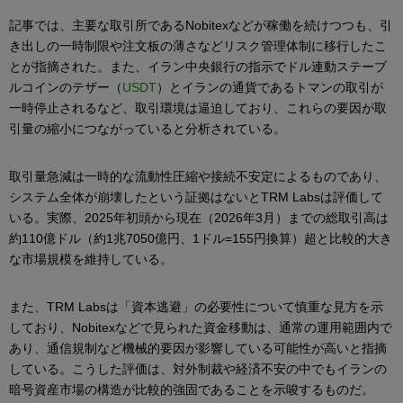
記事では、主要な取引所であるNobitexなどが稼働を続けつつも、引
き出しの一時制限や注文板の薄さなどリスク管理体制に移行したこ
とが指摘された。また、イラン中央銀行の指示でドル連動ステーブ
ルコインのテザー（
USDT
）とイランの通貨であるトマンの取引が
一時停止されるなど、取引環境は逼迫しており、これらの要因が取
引量の縮小につながっていると分析されている。
取引量急減は一時的な流動性圧縮や接続不安定によるものであり、
システム全体が崩壊したという証拠はないとTRM Labsは評価して
いる。実際、2025年初頭から現在（2026年3月）までの総取引高は
約110億ドル（約1兆7050億円、1ドル=155円換算）超と比較的大き
な市場規模を維持している。
また、TRM Labsは「資本逃避」の必要性について慎重な見方を示
しており、Nobitexなどで見られた資金移動は、通常の運用範囲内で
あり、通信規制など機械的要因が影響している可能性が高いと指摘
している。こうした評価は、対外制裁や経済不安の中でもイランの
暗号資産市場の構造が比較的強固であることを示唆するものだ。