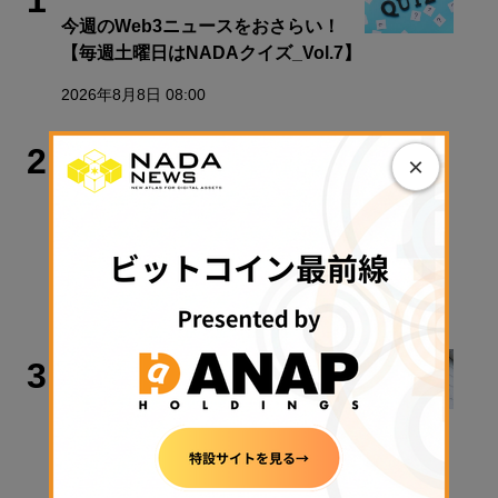
1
今週のWeb3ニュースをおさらい！
【毎週土曜日はNADAクイズ_Vol.7】
2026年8月8日 08:00
ビットコイン
2
×
暗号資産20％分離課税は2028年1月か
ら──井林たつのり議員が語る「日本
版ビットコインETF」と税制改正の先
【エックスウィン】
2026年8月8日 06:00
政策・規制
3
金融庁、暗号資産新課のトップに安富
氏
2026年8月7日 17:26