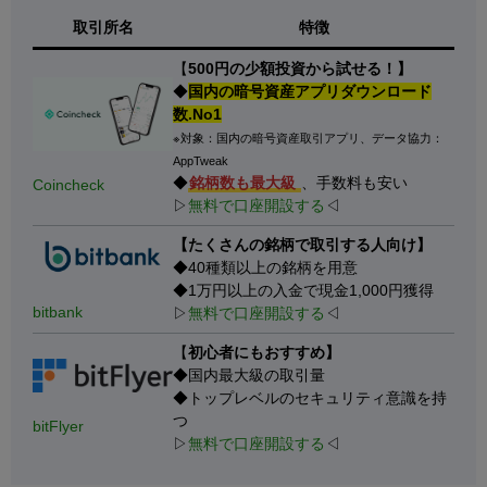
取引所名
特徴
【
500円の少額投資から試せる！】
◆
国内の暗号資産アプリダウンロード
数.No1
※対象：国内の暗号資産取引アプリ、データ協力：
AppTweak
◆
銘柄数も最大級
、手数料も安い
Coincheck
▷
無料で口座開設する
◁
【たくさんの銘柄で取引する人向け】
◆40種類以上の銘柄を用意
◆1万円以上の入金で現金1,000円獲得
bitbank
▷
無料で口座開設する
◁
【
初心者にもおすすめ】
◆国内最大級の取引量
◆トップレベルのセキュリティ意識を持
つ
bitFlyer
▷
無料で口座開設する
◁