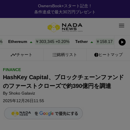
OwnersBook+スタート記念！
条件達成で最大30万円プレゼント
Ethereum
￥303,345
+
0.20%
Tether
￥158.17
+
0.00%
B
チャート
銘柄リスト
ヒートマップ
FINANCE
HashKey Capital、ブロックチェーンファンド
のファーストクローズで約390億円を調達
By
Shoko Galaviz
2025年12月26日11:55