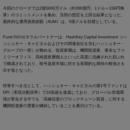
今回のクローズでは2億5000万ドル（約390億円、1ドル＝156円換
算）のコミットメントを集め、当初の想定を上回る結果となった。
最終的な運用資産総額（AUM）は、5億ドルを目標としている。
Fund IVのゼネラルパートナーは、HashKey Capital Investment（ハ
ッシュキー・キャピタルおよびその関連会社を含むハッシュキー・
グループの一部）が務める。投資家層は、機関投資家、著名なファ
ミリーオフィス、高純資産層個人といった高度に洗練された顔ぶれ
で構成されており、暗号資産市場に対する長期的な期待の根強さを
示す形となった。
特筆すべき点として、ハッシュキー・キャピタルの第1号ファンドは
DPI（実現分配倍率）で10倍超を達成しており、グローバル市場環
境が変化する中でも「高確信度のブロックチェーン投資」に対する
機関投資家の需要が継続していることを裏付けている。