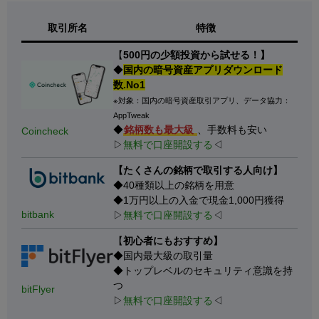
取引所名
特徴
【
500円の少額投資から試せる！】
◆
国内の暗号資産アプリダウンロード
数.No1
※対象：国内の暗号資産取引アプリ、データ協力：
AppTweak
◆
銘柄数も最大級
、手数料も安い
Coincheck
▷
無料で口座開設する
◁
【たくさんの銘柄で取引する人向け】
◆40種類以上の銘柄を用意
◆1万円以上の入金で現金1,000円獲得
bitbank
▷
無料で口座開設する
◁
【
初心者にもおすすめ】
◆国内最大級の取引量
◆トップレベルのセキュリティ意識を持
つ
bitFlyer
▷
無料で口座開設する
◁