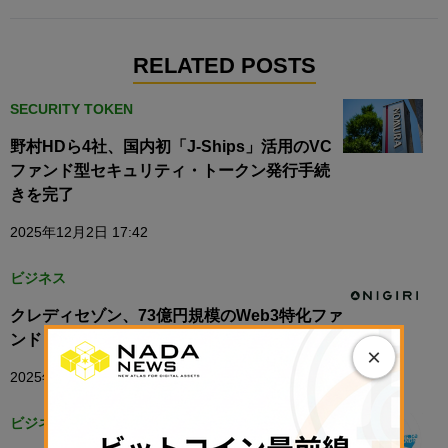
RELATED POSTS
SECURITY TOKEN
野村HDら4社、国内初「J-Ships」活用のVC
ファンド型セキュリティ・トークン発行手続
きを完了
2025年12月2日 17:42
ビジネス
クレディセゾン、73億円規模のWeb3特化ファ
ンド「Onigiri Capital」を設立
×
2025年9月16日 17:59
ビジネス