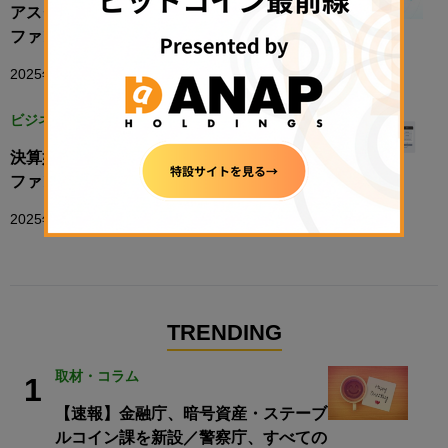
アスターにアニモカブランズが出資、IP特化
ファンド構想も浮上
2025年5月21日 18:03
ビジネス
決算好調のgumi、SBIと共同で上場暗号資産
ファンド組成へ
2025年6月11日 18:54
TRENDING
取材・コラム
1
【速報】金融庁、暗号資産・ステーブ
ルコイン課を新設／警察庁、すべての