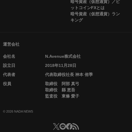
暗号資産（仮想通貨）／ビ
ットコインFXとは
暗号資産（仮想通貨）ラン
キング
運営会社
会社名
N.Avenue株式会社
設立日
2018年11月28日
代表者
代表取締役社長 神本 侑季
役員
取締役 阿部 真弓
取締役 縣 恵吾
監査役 東條 愛子
© 2026 NADA NEWS