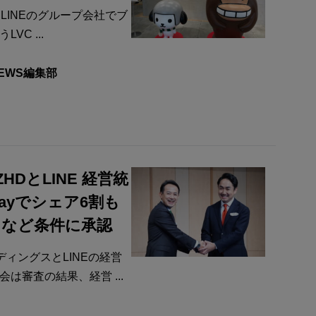
と、LINEのグループ会社でブ
C ...
NEWS編集部
DとLINE 経営統
 Payでシェア6割も
」など条件に承認
ィングスとLINEの経営
は審査の結果、経営 ...