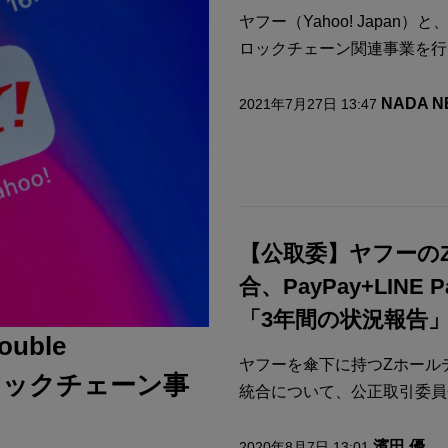
ヤフー（Yahoo! Japan）
ロックチェーン関連事業を行うLV
NADA 
2021年7月27日 13:47
【公取委】ヤフーのZH
合、PayPay+LINE
「3年間の状況報告
uble
ヤフーを傘下に持つZホールデ
とブロックチェーン事
統合について、公正取引委員会
濱田 優
2020年8月7日 13:01