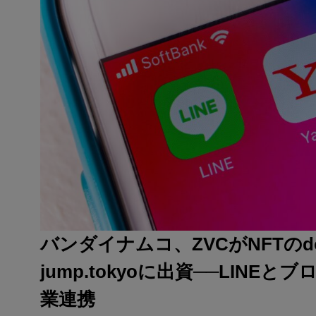
バンダイナムコ、ZVCがNFTのdo
jump.tokyoに出資──LINE
業連携