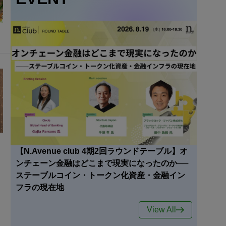
【N.Avenue club 4期2回ラウンドテーブル】オ
ンチェーン金融はどこまで現実になったのか──
ステーブルコイン・トークン化資産・金融イン
フラの現在地
View All