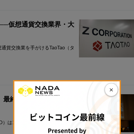
議──仮想通貨交換業界・大
通貨交換業を手がけるTaoTao（タ
×
最終合意──“最強のOne
D）は12月23日、経営統合すること