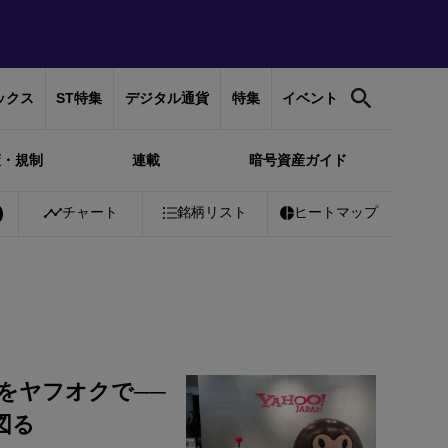
ックス
ST特集
デジタル通貨
特集
イベント
策・規制
連載
暗号資産ガイド
%
Bitcoin
チャート
￥10,177,816
銘柄リスト
+
1.03%
Ethereum
ヒートマップ
￥300,269
+
2
Tをヤフオクで──
図る