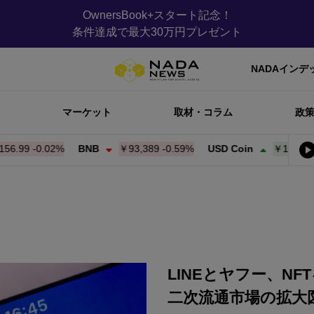
OwnersBook+スタート記念！
条件達成で最大30万円プレゼント
NADAインデ
マーケット
取材・コラム
政
9
-0.02%
BNB
￥93,389
-0.59%
USD Coin
￥157.15
+
0.00
LINEとヤフー、NF
二次流通市場の拡大