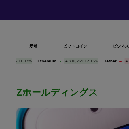
新着
ビットコイン
ビジネス
816
+
1.03%
Ethereum
￥300,269
+
2.15%
Tether
￥156.9
Zホールディングス