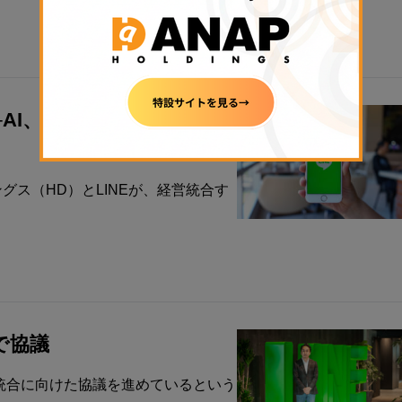
─AI、eコマース、フィンテ
ス（HD）とLINEが、経営統合す
で協議
営統合に向けた協議を進めているという