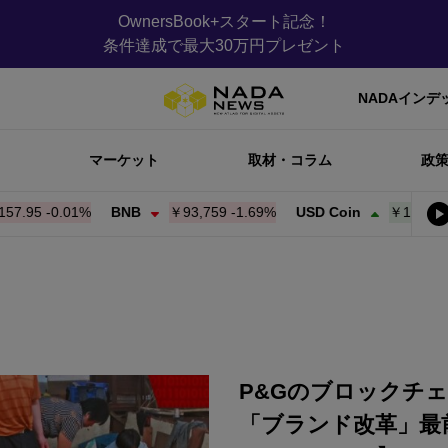
OwnersBook+スタート記念！
条件達成で最大30万円プレゼント
NADAインデ
マーケット
取材・コラム
政
5
-0.01%
BNB
￥93,761
-1.69%
USD Coin
￥158.09
+
0.0
P&Gのブロックチ
「ブランド改革」最前線