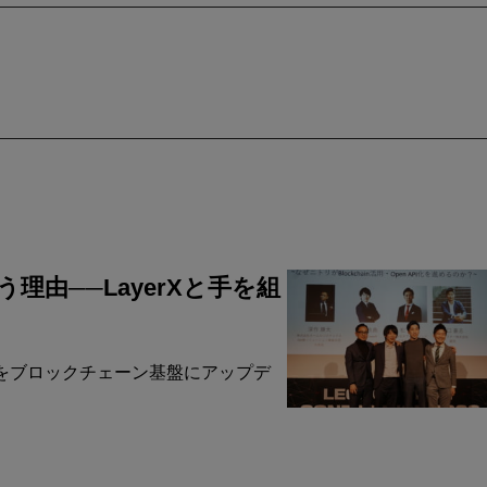
由──LayerXと手を組
をブロックチェーン基盤にアップデ