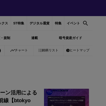
ックス
ST特集
デジタル通貨
特集
イベント
策・規制
連載
暗号資産ガイド
1%
Bitcoin
チャート
￥10,201,250
銘柄リスト
+
0.31%
Ethereum
ヒートマップ
￥300,029
+
1
ェーン活用による
【btokyo