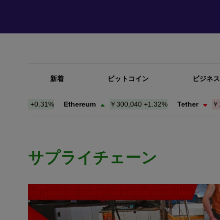
新着
ビットコイン
ビジネス
250
+
0.31%
Ethereum
￥300,029
+
1.32%
Tether
￥157.9
サプライチェーン