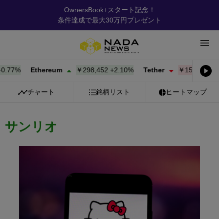
OwnersBook+スタート記念！
条件達成で最大30万円プレゼント
77%
Ethereum
￥298,452
+
2.10%
Tether
￥156.30
-0.02
チャート
銘柄リスト
ヒートマップ
サンリオ