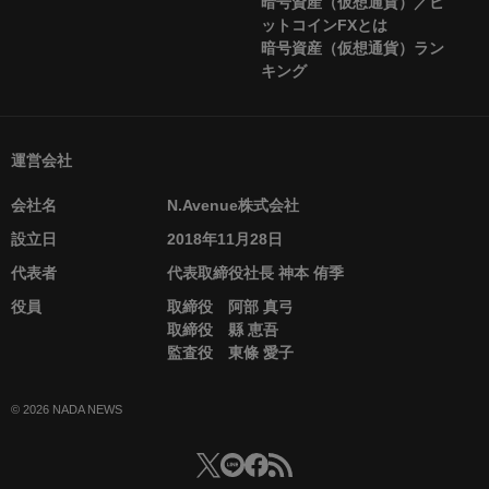
暗号資産（仮想通貨）／ビ
ットコインFXとは
暗号資産（仮想通貨）ラン
キング
運営会社
会社名
N.Avenue株式会社
設立日
2018年11月28日
代表者
代表取締役社長 神本 侑季
役員
取締役 阿部 真弓
取締役 縣 恵吾
監査役 東條 愛子
© 2026 NADA NEWS