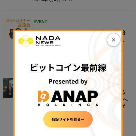
EVENT
＜7月22日 イベント開催＞金商法時代の暗
×
号資産市場を考える──法改正成立を受け、
ビットコイナーが制度の未来を討論
2026年7月21日 18:29
EVENT
“地域”をオンチェーン化すると何が変わる
のか──地方創生は、リアルな経済圏接続へ​
【N.Avenue club 3期11回ラウンドテーブ
ル・レポート】
2026年7月21日 11:00