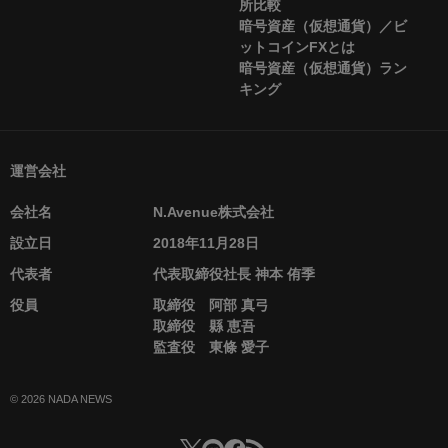
所比較
暗号資産（仮想通貨）／ビ
ットコインFXとは
暗号資産（仮想通貨）ラン
キング
運営会社
会社名
N.Avenue株式会社
設立日
2018年11月28日
代表者
代表取締役社長 神本 侑季
役員
取締役 阿部 真弓
取締役 縣 恵吾
監査役 東條 愛子
© 2026 NADA NEWS