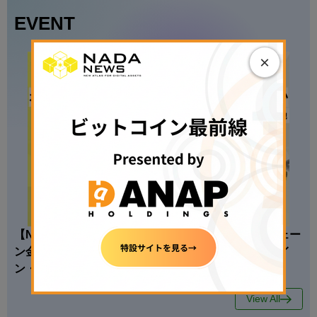
EVENT
×
【N.Avenue club 4期2回ラウンドテーブル】オンチェー
ン金融はどこまで現実になったのか──ステーブルコイ
ン・トークン化資産・金融インフラの現在地
View All