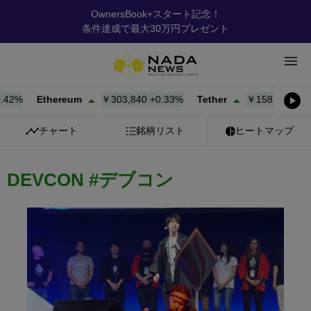
OwnersBook+スタート記念！
条件達成で最大30万円プレゼント
1%
Ethereum
￥303,847
+
0.33%
Tether
￥158.17
+
0.00%
チャート
銘柄リスト
ヒートマップ
DEVCON #デブコン