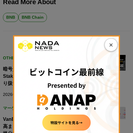
Read More About
BNB
BNB Chain
×
RELATED POSTS
OTHER CRYPTOCURRENCIES
暗号資産ステーキングサービス「CoinTrade
Stake」、ビルドアンドビルド（BNB）の取
り扱いを開始
2026年5月20日 18:22
マーケット
VanEckのBNB ETF登場で機関投資家の関心
高まる──BNB未決済建玉は4億ドル急増【価