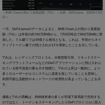
＜BNB Chainの預かり資産総額（TVL）｜出典：DeFiLlama、2026年7月8
日＞
一方、DeFiLlamaのデータによると、BNB Chain上の預かり資産総
額（TVL）は年初の約760万BNBから、7月8日時点で860万BNBに増
加した。ドル建てでは49億ドル相当となる。これは、年初からネイ
ティブトークン建ての預け入れが13％増加したことを示している。
TVLは、レンディングプロトコル、分散型取引所、リキッドステー
キングプラットフォームなどのDeFiアプリケーションに預け入れら
れている暗号資産の量を示す指標だ。TVLの上昇は一般的に、より
多くのユーザーがエコシステムに資産を投じていることを意味し、
利用可能な流動性やネットワークの有用性が高まっていることを示
す。
価格とTVLの乖離は、BNB保有者の多くが市場下落局面で売却する
のではなく、トークンをステーキングしたりDeFiプロトコルに投入