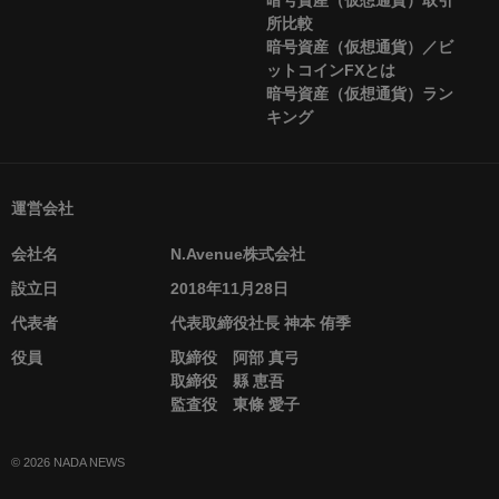
暗号資産（仮想通貨）取引
所比較
暗号資産（仮想通貨）／ビ
ットコインFXとは
暗号資産（仮想通貨）ラン
キング
運営会社
会社名
N.Avenue株式会社
設立日
2018年11月28日
代表者
代表取締役社長 神本 侑季
役員
取締役 阿部 真弓
取締役 縣 恵吾
監査役 東條 愛子
© 2026 NADA NEWS