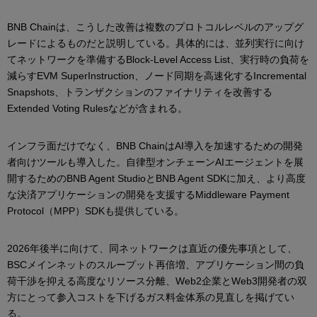
BNB Chainは、こうした改善は複数のプロトコルレベルのアップグ
レードによるものだと説明している。具体的には、並列実行に向け
てネットワークを準備するBlock-Level Access List、実行時の負荷を
減らすEVM SuperInstruction、ノード同期を高速化するIncremental
Snapshots、トランザクションのファイナリティを改善する
Extended Voting Rulesなどが含まれる。
インフラ面だけでなく、BNB ChainはAI導入を加速するための開発
者向けツールも導入した。自律型オンチェーンAIエージェントを展
開するためのBNB Agent StudioとBNB Agent SDKに加え、より高度
な決済アプリケーションの開発を支援するMiddleware Payment
Protocol（MPP）SDKも提供している。
2026年後半に向けて、同ネットワークは直近の優先事項として、
BSCメインネットのスループット再倍増、アプリケーション間の負
荷干渉を抑える高度なリソース分離、Web2企業とWeb3開発者の双
方にとって参入コストを下げるガス料金体系の見直しを掲げてい
る。