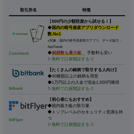
取引所名
特徴
【
500円の少額投資から試せる！】
◆
国内の暗号資産アプリダウンロード
数.No1
※対象：国内の暗号資産取引アプリ、データ協力：
AppTweak
◆
銘柄数も最大級
、手数料も安い
Coincheck
▷
無料で口座開設する
◁
【たくさんの銘柄で取引する人向け】
◆40種類以上の銘柄を用意
◆1万円以上の入金で現金1,000円獲得
bitbank
▷
無料で口座開設する
◁
【
初心者にもおすすめ】
◆国内最大級の取引量
◆トップレベルのセキュリティ意識を持
つ
bitFlyer
▷
無料で口座開設する
◁