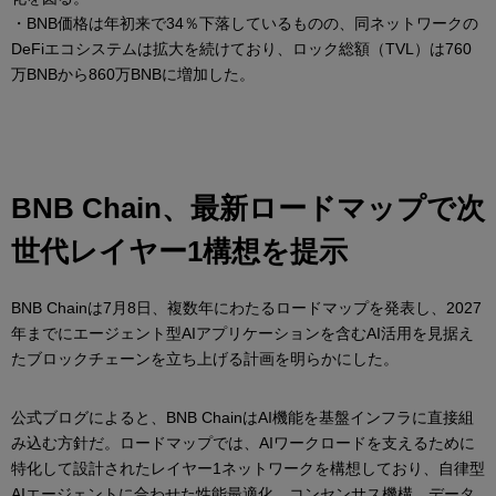
・BNB価格は年初来で34％下落しているものの、同ネットワークの
DeFiエコシステムは拡大を続けており、ロック総額（TVL）は760
万BNBから860万BNBに増加した。
BNB Chain、最新ロードマップで次
世代レイヤー1構想を提示
BNB Chainは7月8日、複数年にわたるロードマップを発表し、2027
年までにエージェント型AIアプリケーションを含むAI活用を見据え
たブロックチェーンを立ち上げる計画を明らかにした。
公式ブログによると、BNB ChainはAI機能を基盤インフラに直接組
み込む方針だ。ロードマップでは、AIワークロードを支えるために
特化して設計されたレイヤー1ネットワークを構想しており、自律型
AIエージェントに合わせた性能最適化、コンセンサス機構、データ