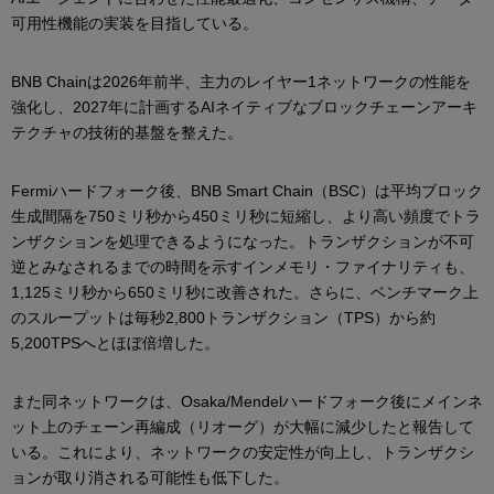
可用性機能の実装を目指している。
BNB Chainは2026年前半、主力のレイヤー1ネットワークの性能を
強化し、2027年に計画するAIネイティブなブロックチェーンアーキ
テクチャの技術的基盤を整えた。
Fermiハードフォーク後、BNB Smart Chain（BSC）は平均ブロック
生成間隔を750ミリ秒から450ミリ秒に短縮し、より高い頻度でトラ
ンザクションを処理できるようになった。トランザクションが不可
逆とみなされるまでの時間を示すインメモリ・ファイナリティも、
1,125ミリ秒から650ミリ秒に改善された。さらに、ベンチマーク上
のスループットは毎秒2,800トランザクション（TPS）から約
5,200TPSへとほぼ倍増した。
また同ネットワークは、Osaka/Mendelハードフォーク後にメインネ
ット上のチェーン再編成（リオーグ）が大幅に減少したと報告して
いる。これにより、ネットワークの安定性が向上し、トランザクシ
ョンが取り消される可能性も低下した。