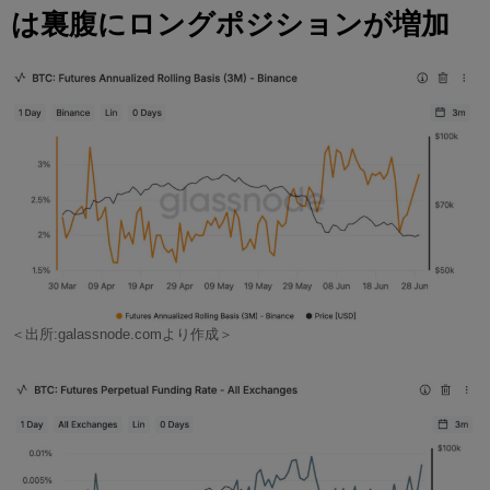
は裏腹にロングポジションが増加
＜出所:galassnode.comより作成＞