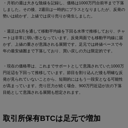
・月初の週は大きな陰線を記録し、価格は1000万円台前半まで下落
しました。その後、2週目は一時的にプラスとなりましたが、反発の
勢いは続かず、上値では戻り売りが発生しました。
・週足は6月を通して移動平均線を下回る水準で推移しており、チャ
ートは非常に弱い形となっています。反発局面でも移動平均線に届
かず、上値の重さが意識される展開です。足元では終値ベースで今
年の最安値圏まで下落しており、買い戻しの力は限定的です。
・現在の価格帯は、これまでサポートとして意識されていた1000万
円近辺を下回って推移しています。節目を割り込んだ後も明確な反
発が見られていないことから、短期的にはもう一段安となる可能性
が高まっています。売り圧力が続く場合、900万円近辺が次の下落
目処として意識される展開も想定されます。
取引所保有BTCは足元で増加