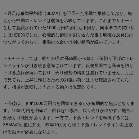
・月足は移動平均線（3EMA）を下回った水準で推移しており、短
期から中期のトレンドは弱気を示唆しています。これまでサポート
として意識されていた1000万円の節目も下回り、同水準での買い戻
しは限定的でした。心理的な節目を割り込んだ後も明確な反発には
つながっておらず、相場の地合いは弱い状態が続いています。
・チャート上では、昨年10月の高値圏から続く上値切り下げのトレ
ンドラインが引き続き意識されています。反発局面でも高値を切り
下げる流れが続いており、売り優勢の構図は崩れていません。月足
で見ても、上昇に転じるための力強い買いはまだ確認されておら
ず、相場が反転しようとする動きは限定的です。
・今後は、まず1000万円台を回復できるかが短期的な焦点となりま
す。1000万円を明確に上回れない場合、戻り売りが出やすい地合い
が続く可能性があります。一方で、下落トレンドを転換するには、
3EMAの回復に加え、昨年10月から続く下落トレンドラインを上抜
ける動きが必要になります。