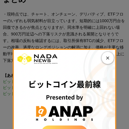
・現時点では、チャート、オンチェーン、デリバティブ、ETFフロ
ーのいずれも弱気材料が目立っています。短期的には1000万円台を
回復できるかが焦点となりますが、同水準を明確に上回れない場
合、900万円近辺への下落リスクが意識される展開となりそうで
す。相場の反転を確認するには、取引所保有BTCの減少、ETFフロ
ーの改善、過度なロングポジションの解消に加え、価格が主要な移
動平均線を回復する動きが必要になります。7月相場は、6月以上に
×
下落方向への動きに警戒が必要な状況となっています。
【あわせて読みたい】
ビットコインとは
ビットコイン 購入
ビットコイン取引所
PR