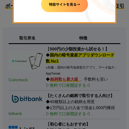
ボーナスで始めるのにおすすめな国内暗号資産取引
所3選
取引所名
特徴
【
500円の少額投資から試せる！】
◆
国内の暗号資産アプリダウンロード
数.No1
※対象：国内の暗号資産取引アプリ、データ協力：
AppTweak
◆
銘柄数も最大級
、手数料も安い
Coincheck
▷
無料で口座開設する
◁
【たくさんの銘柄で取引する人向け】
◆40種類以上の銘柄を用意
◆1万円以上の入金で現金1,000円獲得
bitbank
▷
無料で口座開設する
◁
【
初心者にもおすすめ】