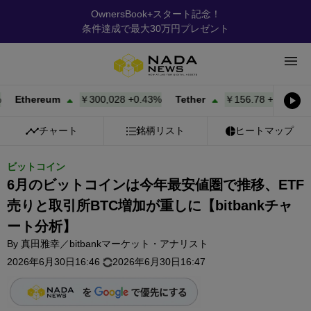
OwnersBook+スタート記念！
条件達成で最大30万円プレゼント
hereum
￥300,028
+
0.43%
Tether
￥156.78
+
0.02%
BNB
チャート
銘柄リスト
ヒートマップ
ビットコイン
6月のビットコインは今年最安値圏で推移、ETF
売りと取引所BTC増加が重しに【bitbankチャ
ート分析】
By
真田雅幸／bitbankマーケット・アナリスト
2026年6月30日16:46
2026年6月30日16:47