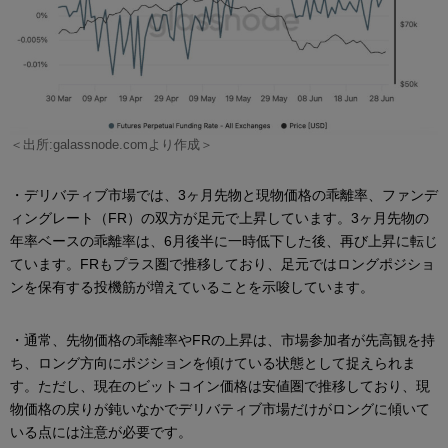
＜出所:galassnode.comより作成＞
・デリバティブ市場では、3ヶ月先物と現物価格の乖離率、ファンデ
ィングレート（FR）の双方が足元で上昇しています。3ヶ月先物の
年率ベースの乖離率は、6月後半に一時低下した後、再び上昇に転じ
ています。FRもプラス圏で推移しており、足元ではロングポジショ
ンを保有する投機筋が増えていることを示唆しています。
・通常、先物価格の乖離率やFRの上昇は、市場参加者が先高観を持
ち、ロング方向にポジションを傾けている状態として捉えられま
す。ただし、現在のビットコイン価格は安値圏で推移しており、現
物価格の戻りが鈍いなかでデリバティブ市場だけがロングに傾いて
いる点には注意が必要です。