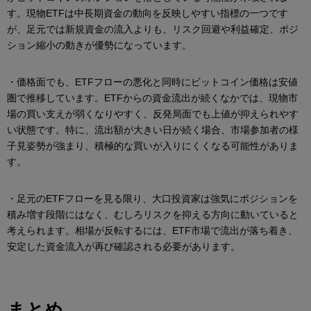
す。現物ETFは中長期資金の動向を反映しやすい指標の一つです
が、足元では新規資金の流入よりも、リスク回避や利益確定、ポジ
ション縮小の動きが優勢になっています。
・価格面でも、ETFフローの悪化と同時にビットコイン価格は安値
圏で推移しています。ETFからの資金流出が続くなかでは、現物市
場の買い支えが弱くなりやすく、反発局面でも上値が抑えられやす
い状態です。特に、流出額が大きい日が続く場合、市場参加者の様
子見姿勢が強まり、積極的な買いが入りにくくなる可能性がありま
す。
・足元のETFフローを見る限り、大口投資家は強気にポジションを
積み増す段階にはなく、むしろリスクを抑える方向に動いていると
考えられます。相場が反転するには、ETF市場で流出が落ち着き、
安定した資金流入が再び確認される必要があります。
まとめ