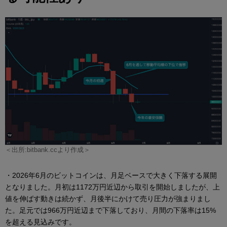
＜出所:bitbank.ccより作成＞
・2026年6月のビットコインは、月足ベースで大きく下落する展開
となりました。月初は1172万円近辺から取引を開始しましたが、上
値を伸ばす動きは続かず、月後半にかけて売り圧力が強まりまし
た。足元では966万円近辺まで下落しており、月間の下落率は15%
を超える見込みです。