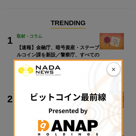
TRENDING
取材・コラム
1
【速報】金融庁、暗号資産・ステーブ
ルコイン課を新設／警察庁、すべての
暗号資産交換業者に出庫制限強化を要
×
請【日曜日に読みたい厳選10本】
2026年8月9日 08:00
犯罪・事故
2
Bybit、2200億円流出事件で北朝鮮ハ
ッカー集団を提訴
2026年8月10日 10:22