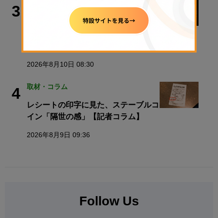
ビットコイン
3
米ビットコイン現物ETF、4月以来最
高の資金流入── 「Coldcard」との関
連は？
2026年8月10日 08:30
取材・コラム
4
レシートの印字に見た、ステーブルコ
イン「隔世の感」【記者コラム】
2026年8月9日 09:36
Follow Us