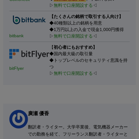
▷
無料で口座開設する
◁
【たくさんの銘柄で取引する人向け】
◆40種類以上の銘柄を用意
◆1万円以上の入金で現金1,000円獲得
bitbank
▷
無料で口座開設する
◁
【
初心者にもおすすめ】
◆国内最大級の取引量
◆トップレベルのセキュリティ意識を持
つ
bitFlyer
▷
無料で口座開設する
◁
廣瀬 優香
翻訳者・ライター。大学卒業後、電気機器メーカー
での勤務を経て、フリーランス翻訳者・ライターと