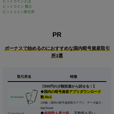
ビットコインとは
ビットコイン 購入
ビットコイン取引所
PR
ボーナスで始めるのにおすすめな国内暗号資産取引
所3選
取引所名
特徴
【
500円の少額投資から試せる！】
◆
国内の暗号資産アプリダウンロード
数.No1
※対象：国内の暗号資産取引アプリ、データ協力：
AppTweak
◆
銘柄数も最大級
、手数料も安い
Coincheck