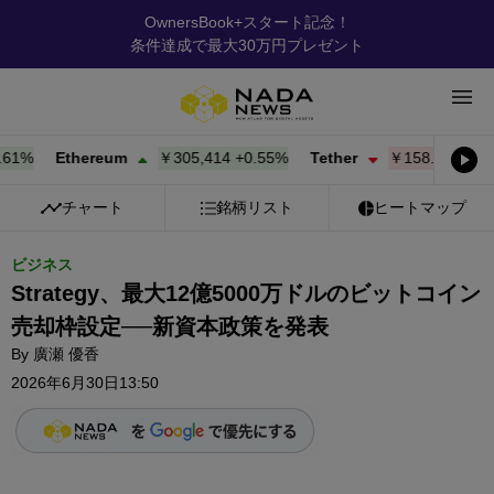
OwnersBook+スタート記念！
条件達成で最大30万円プレゼント
%
Ethereum
￥305,414
+
0.55%
Tether
￥158.50
-0.01%
チャート
銘柄リスト
ヒートマップ
ビジネス
Strategy、最大12億5000万ドルのビットコイン
売却枠設定──新資本政策を発表
By
廣瀬 優香
2026年6月30日13:50