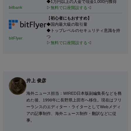
◆1万円以上の入金で現金1,000円獲得
bitbank
▷
無料で口座開設する
◁
【
初心者にもおすすめ】
◆国内最大級の取引量
◆トップレベルのセキュリティ意識を持
つ
bitFlyer
▷
無料で口座開設する
◁
井上 俊彦
海外ニュース担当：WIRED日本版副編集長などを務
めた後、1998年に長野県上田市へ移住。現在はフリ
ーランスのエディター・ライターとしてWebメディ
アの記事制作、海外ニュース制作・翻訳などに従
事。