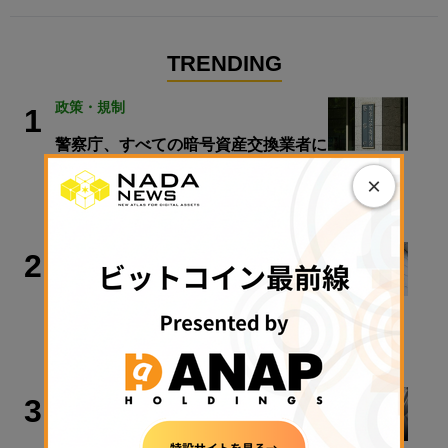
TRENDING
政策・規制
1
警察庁、すべての暗号資産交換業者に
出庫制限強化を要請
×
2026年8月6日 20:10
政策・規制
2
金融庁、暗号資産新課のトップに安富
氏
2026年8月7日 17:26
取材・コラム
3
【入門解説】ビットコインの法律が変