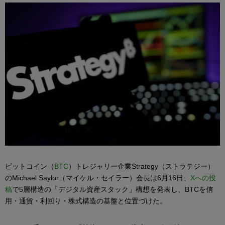
ビットコイン（
BTC
）トレジャリー企業Strategy（ストラテジー）
のMichael Saylor（マイケル・セイラー）会長は6月16日、
Xへの投
稿
で5層構造の「デジタル資産スタック」構想を発表し、BTCを信
用・通貨・利回り・株式構造の基盤と位置づけた。