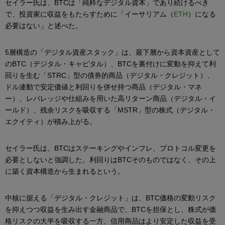
セイラー氏は、BTCは「純粋なデジタル資本」であり続けるべき
で、投資家に収益をもたらすために「イーサリアム（
ETH
）になる
必要はない」と述べた。
5層構造の「デジタル資産スタック」は、最下層から資本資産として
のBTC（デジタル・キャピタル）、BTCを裏付けに変動を抑えて利
回りを生む「STRC」型の債券的商品（デジタル・クレジット）、
ドル連動で安定価値と利回りを併せ持つ商品（デジタル・マネ
ー）、レバレッジや仕組みを用いた高リターン商品（デジタル・イ
ールド）、残余リスクを吸収する「MSTR」型の株式（デジタル・
エクイティ）が積み上がる。
セイラー氏は、BTCはステーキングやインフレ、プロトコル変更を
必要としないと強調した。利回りはBTCそのものではなく、その上
に築く資本構造から生まれるという。
中核に据える「デジタル・クレジット」は、BTC価格の変動リスク
を抑えつつ収益を生み出す金融商品で、BTCを担保とし、株式が価
格リスクの大半を吸収する一方、信用商品はより安定した収益を受