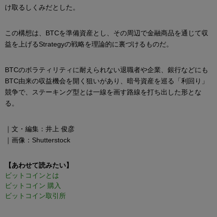
け取るしくみだとした。
この構想は、BTCを準備資産とし、その周辺で金融商品を通じて収
益を上げるStrategyの戦略を理論的に裏づけるものだ。
BTCのボラティリティに耐えられない退職者や企業、銀行などにも
BTC由来の収益機会を開く狙いがあり、暗号資産を巡る「利回り」
競争で、ステーキング型とは一線を画す路線を打ち出した形とな
る。
｜文・編集：井上 俊彦
｜画像：Shutterstock
【あわせて読みたい】
ビットコインとは
ビットコイン 購入
ビットコイン取引所