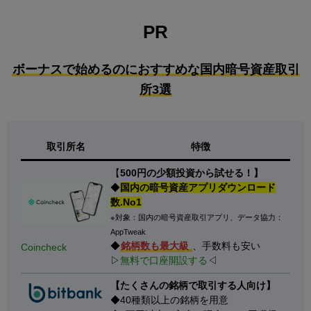
PR
ボーナスで始めるのにおすすめな国内暗号資産取引
所3選
取引所名
特徴
【
500円の少額投資から試せる！】
◆
国内の暗号資産アプリダウンロード
数.No1
※対象：国内の暗号資産取引アプリ、データ協力：
AppTweak
◆
銘柄数も最大級
、手数料も安い
Coincheck
▷
無料で口座開設する
◁
【たくさんの銘柄で取引する人向け】
◆40種類以上の銘柄を用意