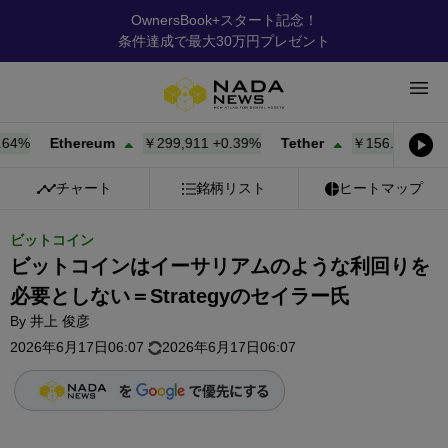
OwnersBook+スタート記念！
条件達成で最大30万円プレゼント
%
Ethereum
￥299,911
+
0.39%
Tether
￥156.78
+
0.02%
チャート
銘柄リスト
ヒートマップ
ビットコイン
ビットコインはイーサリアムのような利回りを
必要としない＝Strategyのセイラー氏
By
井上 俊彦
2026年6月17日06:07
2026年6月17日06:07