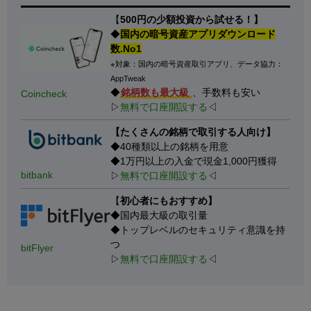
【
500円の少額投資から試せる！】
◆
国内の暗号資産アプリダウンロード
数.No1
※対象：国内の暗号資産取引アプリ、データ協力：
AppTweak
◆
銘柄数も最大級
、手数料も安い
Coincheck
▷
無料で口座開設する
◁
【たくさんの銘柄で取引する人向け】
◆40種類以上の銘柄を用意
◆1万円以上の入金で現金1,000円獲得
bitbank
▷
無料で口座開設する
◁
【
初心者にもおすすめ】
◆国内最大級の取引量
◆トップレベルのセキュリティ意識を持
つ
bitFlyer
▷
無料で口座開設する
◁