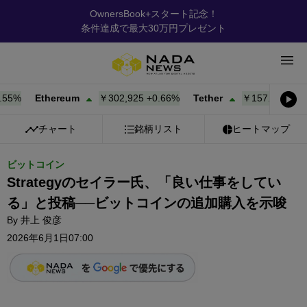
OwnersBook+スタート記念！
条件達成で最大30万円プレゼント
%
Ethereum
￥302,925
+
0.66%
Tether
￥157.36
+
0.00%
チャート
銘柄リスト
ヒートマップ
ビットコイン
Strategyのセイラー氏、「良い仕事をしてい
る」と投稿──ビットコインの追加購入を示唆
By
井上 俊彦
2026年6月1日07:00