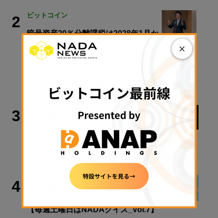
ビットコイン
2
暗号資産20％分離課税は2028年1月か
ら──井林たつのり議員が語る「日本
×
版ビットコインETF」と税制改正の先
【エックスウィン】
2026年8月8日 06:00
ビジネス
3
ビットコイン決済BTCpayに重大な脆
弱性
2026年8月8日 11:29
連載
4
今週のWeb3ニュースをおさらい！
【毎週土曜日はNADAクイズ_Vol.7】