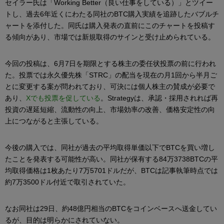
セイラー氏は「Working Better（良い仕事をしている）」とツイー
トし、過去6年近くにわたる同社のBTC購入実績を追跡したバブルチ
ャートを添付した。同氏は購入発表の直前にこのチャートを投稿す
る傾向があり、市場では新規取得のサインと受け止められている。
今回の投稿は、6月7日を期限とする株主の委任状投票の前に行われ
た。投票では永久優先株「STRC」の配当を現在の月1回から半月ご
とに変更する案が問われており、可決には個人株主の賛成が必要で
あり、
Xでも投票を促している
。Strategyは、承認・採用されれば再
投資の遅延短縮、流動性の向上、市場効率の改善、価格安定性の向
上につながると主張している。
今後の購入では、同社が過去の平均取得単価以下でBTCを買い増し
たことを発表する可能性が高い。同社が保有する84万3738BTCの平
均取得価格は1枚あたり7万5701ドルだが、BTCは記事執筆時点では
約7万3500ドル付近で取引されていた。
なお同社は29日、約48億円相当のBTCをコインベースへ送金してい
るが、目的は明らかにされていない。