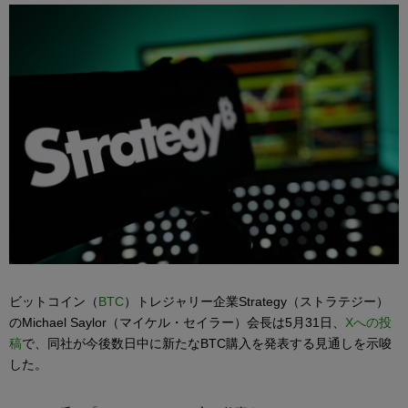
ビットコイン（
BTC
）トレジャリー企業Strategy（ストラテジー）
のMichael Saylor（マイケル・セイラー）会長は5月31日、
Xへの投
稿
で、同社が今後数日中に新たなBTC購入を発表する見通しを示唆
した。