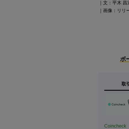
｜文：平木 昌
｜画像：リリ
ボ
取
Coincheck