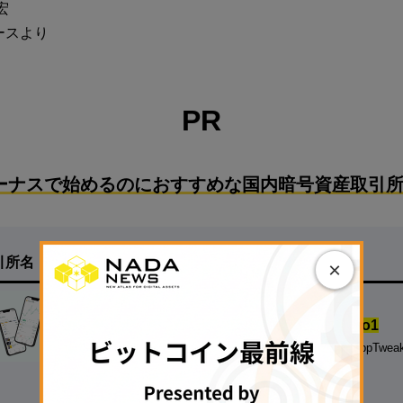
宏
ースより
PR
ーナスで始めるのにおすすめな国内暗号資産取引所
引所名
特徴
×
【
500円の少額投資から試せる！】
◆
国内の暗号資産アプリダウンロード数.No1
※対象：国内の暗号資産取引アプリ、データ協力：AppTwea
◆
銘柄数も最大級
、手数料も安い
▷
無料で口座開設する
◁