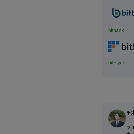
bitbank
bitFlyer
平
ラ