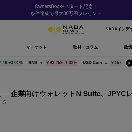
OwnersBook+スタート記念！
条件達成で最大30万円プレゼント
NADAインデ
マーケット
取材・コラム
政
+
0.01%
BNB
￥93,259
-1.33%
USD Coin
￥157.58
+
0.00
─企業向けウォレットN Suite、JPY
15