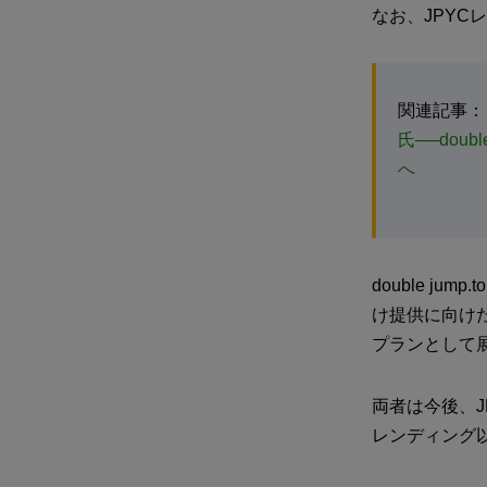
なお、JPYC
関連記事：
氏──doub
へ
double ju
け提供に向け
プランとして
両者は今後、J
レンディング以