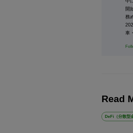
中
開
務
2
車
Fol
Read 
DeFi（分散型