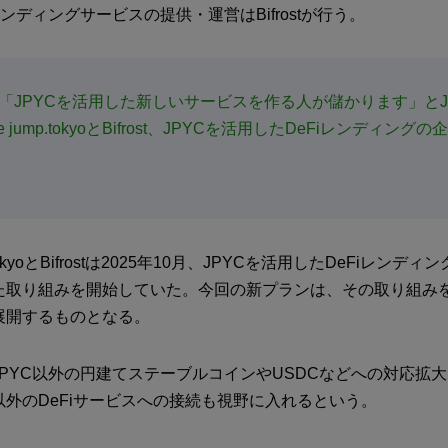
レンディングサービスの提供・運営はBifrostが行う。
「JPYCを活用した新しいサービスを作る人が儲かります」とJ
le jump.tokyoとBifrost、JPYCを活用したDeFiレンディン
mp.tokyoとBifrostは2025年10月、JPYCを活用したDeFiレン
た取り組みを開始していた。今回の新プランは、その取り組み
展開するものとなる。
PYC以外の円建てステーブルコインやUSDCなどへの対応拡
外のDeFiサービスへの接続も視野に入れるという。