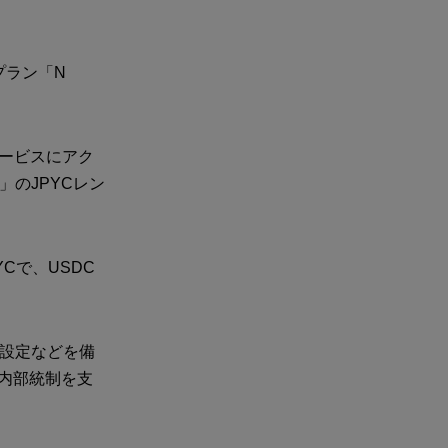
新プラン「N
サービスにアク
t」のJPYCレン
Cで、USDC
ー設定などを備
内部統制を支