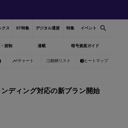
ックス
ST特集
デジタル通貨
特集
イベント
策・規制
連載
暗号資産ガイド
%
Bitcoin
チャート
￥10,161,294
銘柄リスト
-0.40%
Ethereum
ヒートマップ
￥300,914
-0.3
Cレンディング対応の新プラン開始