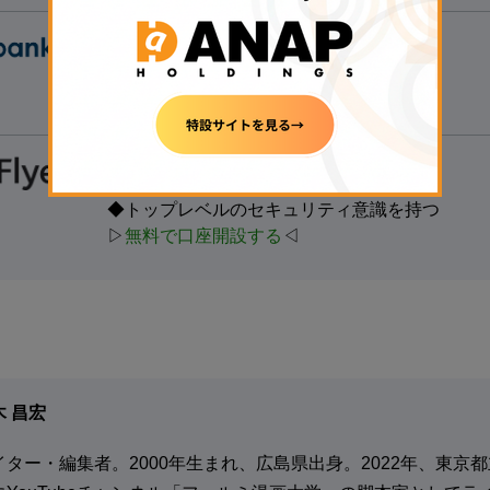
【たくさんの銘柄で取引する人向け】
◆40種類以上の銘柄を用意
◆1万円以上の入金で現金1,000円獲得
▷
無料で口座開設する
◁
【
初心者にもおすすめ】
◆国内最大級の取引量
◆トップレベルのセキュリティ意識を持つ
▷
無料で口座開設する
◁
木 昌宏
イター・編集者。2000年生まれ、広島県出身。2022年、東京